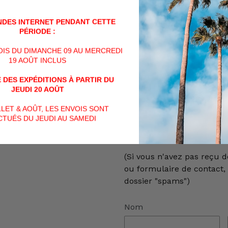
VENTE POSSIBLE UNIQU
BENELUX (BELGIQUE, PAY
DES INTERNET PENDANT CETTE
AUCUNE AUTRE EXPORTAT
PÉRIODE :
ALLEMAGNE, ...)
VOIS DU DIMANCHE 09 AU MERCREDI
19 AOÛT INCLUS
Veuillez nous contacter p
 DES EXPÉDITIONS À PARTIR DU
soit par téléphone au +32 (
JEUDI 20 AOÛT
mail à info@billau.be,
ILLET & AOÛT, LES ENVOIS SONT
ou encore directement via
TUÉS DU JEUDI AU SAMEDI
contact ci-dessous :
(Si vous n'avez pas reçu d
ou formulaire de contact, v
dossier "spams")
Nom