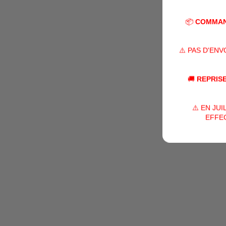
📦
COMMAN
⚠️ PAS D'EN
🚚
REPRISE
⚠️ EN JU
EFFEC