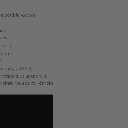
et Double Action
non
ssés
oups)
.43 cm
m
r vide) : 707 g
notice d'utilisation, 4
points rouges et Témoin