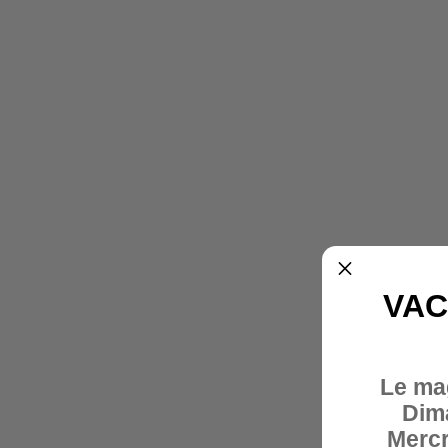
VAC
Le ma
Dim
Mercr