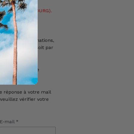
EMENT POUR LE
S-BAS, LUXEMBOURG).
ION (FRANCE,
our plus d'informations,
0) 69 22 49 42, soit par
 le formulaire de
e réponse à votre mail
euillez vérifier votre
E-mail
*