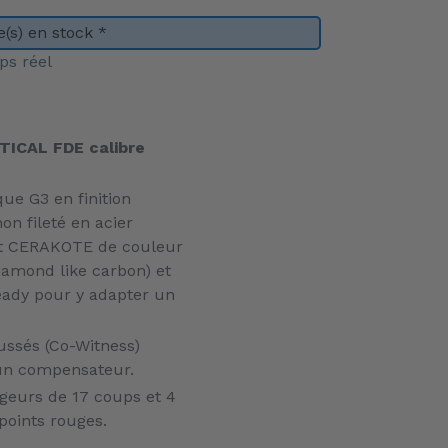
(s) en stock *
ps réel
TICAL FDE calibre
ue G3 en finition
n fileté en acier
nt CERAKOTE de couleur
iamond like carbon) et
eady pour y adapter un
ussés (Co-Witness)
d'un compensateur.
rgeurs de 17 coups et 4
points rouges.