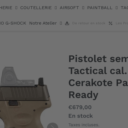
auto Taurus G3 Tactical cal. 9mm Para Cerakote Patriot B
HERIE
COUTELLERIE
AIRSOFT
PAINTBALL
TA
IO G-SHOCK
Notre Atelier
De retour en stock
Les Pr
Pistolet se
Tactical ca
Cerakote Pa
Ready
Prix
€679,00
normal
En stock
Taxes incluses.