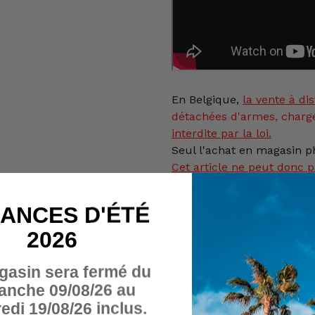
En Belgique,
la vente
à dis
détachées d'armes, charg
interdite par la loi.
Seul l'achat en magasin ph
Cet article ne peut donc p
panier.
ANCES D'ÉTÉ
De plus, cet article, rése
2026
majeures de + de 18 ans, 
d'être titulaire d'une auto
gasin sera fermé du
modèle 4 en ordre, délivr
anche 09/08/26 au
Province.
edi 19/08/26 inclus.