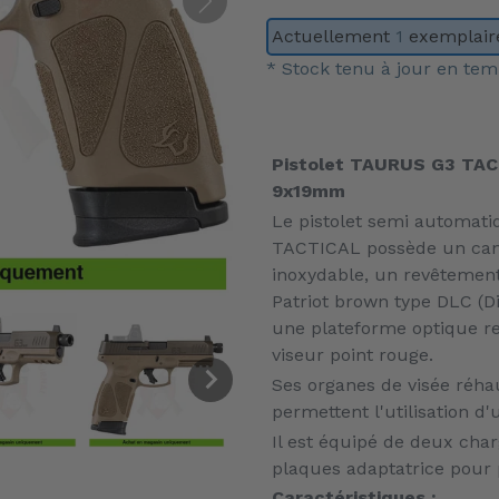
Actuellement
1
exemplaire
* Stock tenu à jour en tem
Ajout
d'un
Pistolet TAURUS G3 TAC
produit
9x19mm
à
Le pistolet semi automatiq
votre
TACTICAL possède un cano
panier
inoxydable, un revêteme
Patriot brown type DLC (D
une plateforme optique r
viseur point rouge.
Ses organes de visée réha
permettent l'utilisation 
Il est équipé de deux cha
plaques adaptatrice pour 
Caractéristiques :