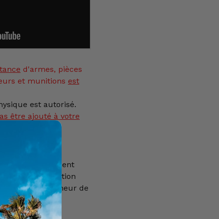
tance
d'armes, pièces
eurs et munitions
est
ysique est autorisé.
as être ajouté à votre
rvé aux personnes
nécessite également
risation de détention
ée par le Gouverneur de