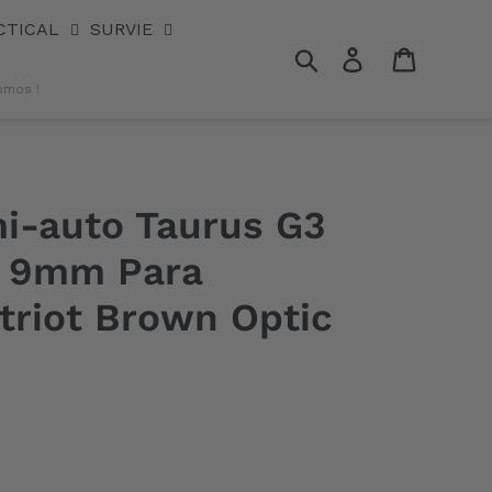
rown Optic Ready
CTICAL
SURVIE
Rechercher
Se connecter
Panier
omos !
mi-auto Taurus G3
l. 9mm Para
triot Brown Optic