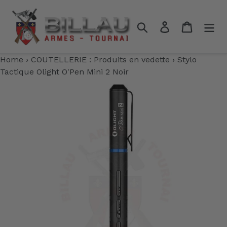
Passer
au
Rechercher
Se connecter
Panier
contenu
Home
›
COUTELLERIE : Produits en vedette
›
Stylo
Tactique Olight O'Pen Mini 2 Noir