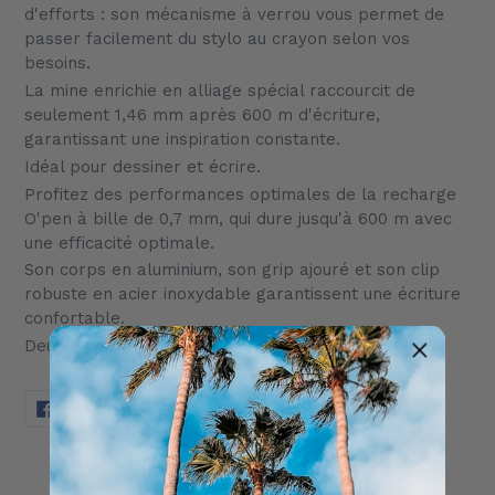
à
d'efforts : son mécanisme à verrou vous permet de
votre
passer facilement du stylo au crayon selon vos
panier
besoins.
La mine enrichie en alliage spécial raccourcit de
seulement 1,46 mm après 600 m d'écriture,
garantissant une inspiration constante.
Idéal pour dessiner et écrire.
Profitez des performances optimales de la recharge
O'pen à bille de 0,7 mm, qui dure jusqu'à 600 m avec
une efficacité optimale.
Son corps en aluminium, son grip ajouré et son clip
robuste en acier inoxydable garantissent une écriture
confortable.
Deux mines remplaçables sont incluses
PARTAGER
TWEETER
ÉPINGLER
PARTAGER
TWEETER
ÉPINGLER
SUR
SUR
SUR
FACEBOOK
TWITTER
PINTEREST
AVIS CLIENTS