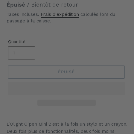
normal
Épuisé
/ Bientôt de retour
Taxes incluses.
Frais d'expédition
calculés lors du
passage à la caisse.
Quantité
ÉPUISÉ
Ajout
d'un
L'Olight O'pen Mini 2 est à la fois un stylo et un crayon.
produit
Deux fois plus de fonctionnalités, deux fois moins