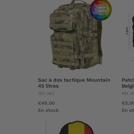
Sac
Patc
à
PVC
dos
3D
tactique
Drap
Mountain
Belgi
45
Vinta
litres
Full
Color
Sac à dos tactique Mountain
Patc
45 litres
Belg
UNDEFINED
UND
101 INC
101 I
Prix
€49,00
Prix
€5,0
normal
En stock
norm
En s
Patch
Alar
PVC
Buzz
3D
Lipo