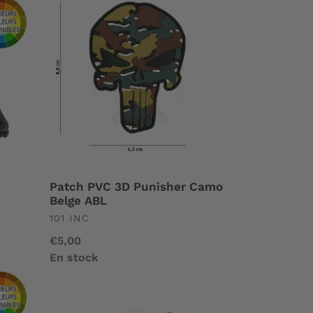
Patch
PVC
3D
Punisher
Camo
Belge
ABL
Patch PVC 3D Punisher Camo
Belge ABL
UNDEFINED
101 INC
Prix
€5,00
normal
En stock
Casquette
101St
Airborne