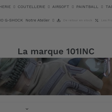
HERIE
COUTELLERIE
AIRSOFT
PAINTBALL
TA
IO G-SHOCK
Notre Atelier
De retour en stock
Les Pr
La marque 101INC