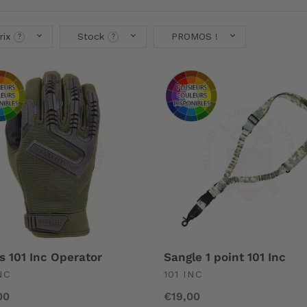
rix
Stock
PROMOS !
s
Sangle
1
point
ator
101
Inc
s 101 Inc Operator
Sangle 1 point 101 Inc
EFINED
UNDEFINED
NC
101 INC
00
Prix
€19,00