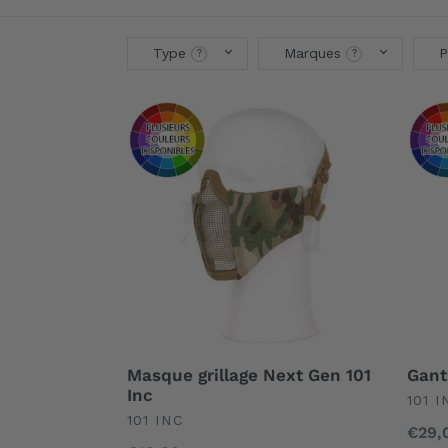
Type
Marques
P
Masque
Gant
grillage
101
Next
Inc
Gen
Oper
101
Inc
Masque grillage Next Gen 101
Gant
Inc
UND
101 I
UNDEFINED
101 INC
Prix
€29,