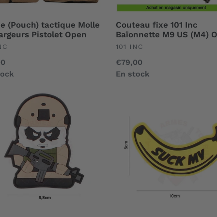
e (Pouch) tactique Molle
Couteau fixe 101 Inc
argeurs Pistolet Open
Baïonnette M9 US (M4) 
EFINED
UNDEFINED
NC
101 INC
00
Prix
€79,00
al
tock
normal
En stock
h
Patch
PVC
3D
cal
Suck
a
My
Banana