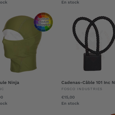
al
tock
normal
En stock
ule
Cadenas-
Câble
101
Inc
Noir
ule Ninja
Cadenas-Câble 101 Inc N
EFINED
UNDEFINED
NC
FOSCO INDUSTRIES
00
Prix
€15,00
al
tock
normal
En stock