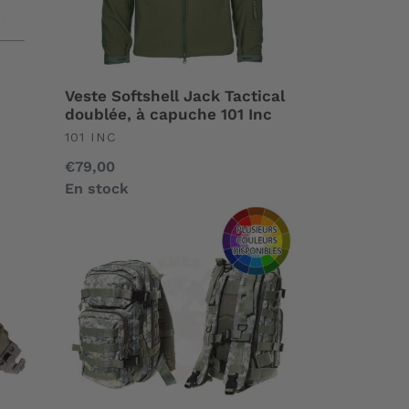
101
Inc
Veste Softshell Jack Tactical
doublée, à capuche 101 Inc
UNDEFINED
101 INC
Prix
€79,00
normal
En stock
Sac
à
dos
tactique
Assault
Pack
1
Day
25