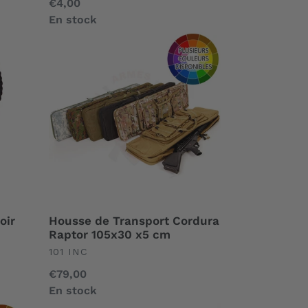
Prix
€4,00
normal
En stock
Housse
de
Transport
Cordura
Raptor
105x30
x5
cm
oir
Housse de Transport Cordura
Raptor 105x30 x5 cm
UNDEFINED
101 INC
Prix
€79,00
normal
En stock