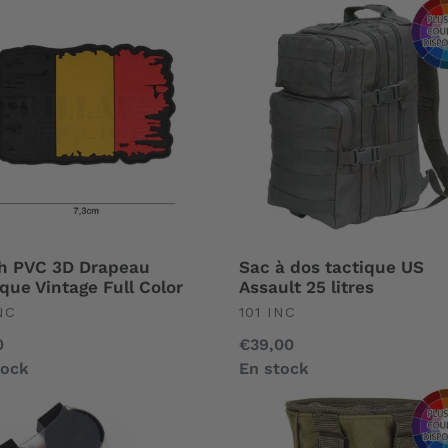
h
Sac
à
dos
eau
tactique
que
US
ge
Assault
25
litres
h PVC 3D Drapeau
Sac à dos tactique US
ique Vintage Full Color
Assault 25 litres
EFINED
UNDEFINED
NC
101 INC
0
Prix
€39,00
al
tock
normal
En stock
me
Poche
er
(Pouch)
tactique