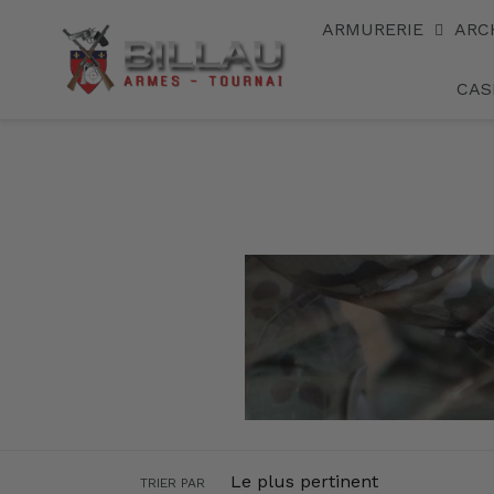
Passer
Home
›
La marque 101INC
ARMURERIE
ARC
au
contenu
CAS
TRIER PAR