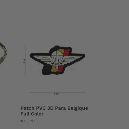
Patch
PVC
3D
Para
Belgique
Full
Color
Patch PVC 3D Para Belgique
Full Color
UNDEFINED
101 INC