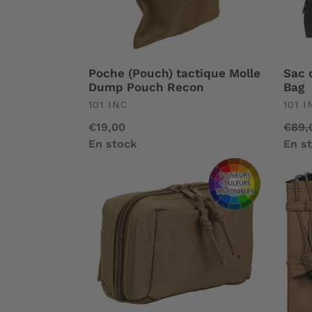
Poche (Pouch) tactique Molle
Sac d
Dump Pouch Recon
Bag
UNDEFINED
UND
101 INC
101 I
Prix
€19,00
Prix
€89,
normal
En stock
norm
En s
Poche
Poch
(Pouch)
(Pou
tactique
tacti
Molle
Molle
Cartouches
2
de
Char
Cal.12/Co2
Pisto
12gr
Open