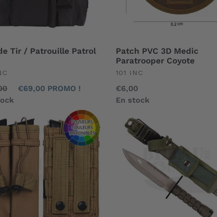
e Tir / Patrouille Patrol
Patch PVC 3D Medic
Paratrooper Coyote
EFINED
UNDEFINED
NC
101 INC
00
undefined
€69,00
PROMO !
Prix
€6,00
al
tock
normal
En stock
e
Couteau
ch)
fixe
que
101
Inc
Baïonnette
geurs
M9
let
US
(M4)
OD