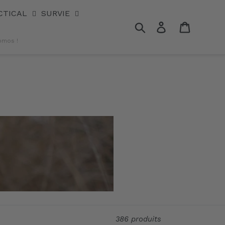
CTICAL
SURVIE
Rechercher
Se connecter
Panier
omos !
386 produits