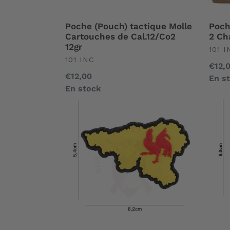
Poche (Pouch) tactique Molle
Poch
Cartouches de Cal.12/Co2
2 Ch
12gr
UND
101 I
UNDEFINED
101 INC
Prix
€12,
Prix
€12,00
norm
En s
normal
En stock
Patch
Patc
PVC
PVC
3D
3D
Carte
Tacti
Wallonie
Pand