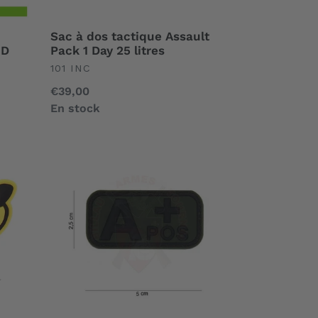
litres
Sac à dos tactique Assault
OD
Pack 1 Day 25 litres
UNDEFINED
101 INC
Prix
€39,00
normal
En stock
Patch
PVC
3D
BloodType
A
POS
OD