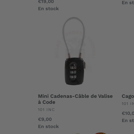
Prix
€19,00
norm
En s
normal
En stock
Mini
Cago
Cadenas-
Ninja
Câble
de
Valise
à
Code
Mini Cadenas-Câble de Valise
Cago
à Code
UND
101 I
UNDEFINED
101 INC
Prix
€10,
Prix
€9,00
norm
En s
normal
En stock