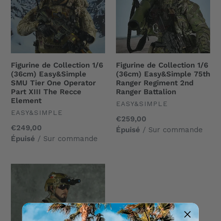
(36cm)
(36cm)
Easy&Simple
Easy&Simple
SMU
75th
Tier
Ranger
One
Regiment
Figurine de Collection 1/6
Figurine de Collection 1/6
Operator
2nd
(36cm) Easy&Simple
(36cm) Easy&Simple 75th
Part
Ranger
SMU Tier One Operator
Ranger Regiment 2nd
Part XIII The Recce
Ranger Battalion
XIII
Battalion
Element
UNDEFINED
EASY&SIMPLE
The
UNDEFINED
EASY&SIMPLE
Recce
Prix
€259,00
Prix
€249,00
Element
normal
Épuisé
/ Sur commande
normal
Épuisé
/ Sur commande
Figurine
de
Collection
1/6
(36cm)