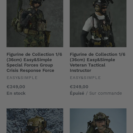
de
de
Collection
Collection
1/6
1/6
(36cm)
(36cm)
Easy&Simple
Easy&Simple
Special
Veteran
Forces
Tactical
Group
Instructor
Figurine de Collection 1/6
Figurine de Collection 1/6
Crisis
(36cm) Easy&Simple
(36cm) Easy&Simple
Response
Special Forces Group
Veteran Tactical
Crisis Response Force
Instructor
Force
UNDEFINED
UNDEFINED
EASY&SIMPLE
EASY&SIMPLE
Prix
€249,00
Prix
€249,00
normal
En stock
normal
Épuisé
/ Sur commande
Figurine
Figurine
de
de
Collection
Collection
1/6
1/6