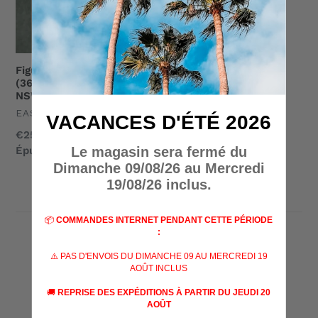
Easy&Simple
NSWDG
Infiltration
Team
Figurine de Collection 1/6
(36cm) Easy&Simple
NSWDG Infiltration Team
UNDEFINED
EASY&SIMPLE
VACANCES D'ÉTÉ 2026
Prix
€259,00
Le magasin sera fermé du
normal
Épuisé
/ Sur commande
Dimanche 09/08/26 au Mercredi
19/08/26 inclus.
📦
COMMANDES INTERNET PENDANT CETTE PÉRIODE
:
PRODUITS POPULAIRES
⚠️ PAS D'ENVOIS DU DIMANCHE 09 AU MERCREDI 19
AOÛT INCLUS
🚚
REPRISE DES EXPÉDITIONS À PARTIR DU JEUDI 20
AOÛT