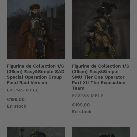
Figurine
Figurine
de
de
Collection
Collection
1/6
1/6
(36cm)
(36cm)
Easy&Simple
Easy&Simple
SAD
SMU
Special
Tier
Operation
One
Figurine de Collection 1/6
Figurine de Collection 1/6
Group
Operator
(36cm) Easy&Simple SAD
(36cm) Easy&Simple
Field
Part
Special Operation Group
SMU Tier One Operator
Field Raid Version
Part XII The Evacuation
Raid
XII
Team
UNDEFINED
EASY&SIMPLE
Version
The
UNDEFINED
EASY&SIMPLE
Evacuation
Prix
€199,00
Prix
€199,00
normal
En stock
Team
normal
En stock
Figurine
Figurine