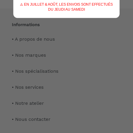
⚠️ EN JUILLET & AOÛT, LES ENVOIS SONT EFFECTUÉS
DU JEUDI AU SAMEDI
Informations
• A propos de nous
• Nos marques
• Nos spécialisations
• Nos services
• Notre atelier
• Nous contacter