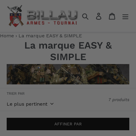
Passer
au
Rechercher
Se connecter
Panier
contenu
Home
›
La marque EASY & SIMPLE
La marque EASY &
SIMPLE
TRIER PAR
7 produits
AFFINER PAR