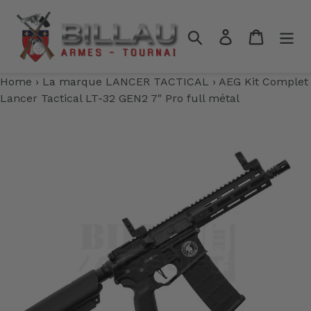
Passer
au
Rechercher
Se connecter
Panier
contenu
Home
›
La marque LANCER TACTICAL
›
AEG Kit Complet
Lancer Tactical LT-32 GEN2 7" Pro full métal