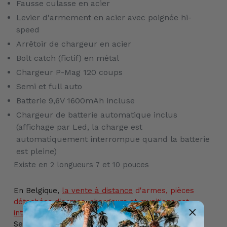
Fausse culasse en acier
Levier d'armement en acier avec poignée hi-
speed
Arrêtoir de chargeur en acier
Bolt catch (fictif) en métal
Chargeur P-Mag 120 coups
Semi et full auto
Batterie 9,6V 1600mAh incluse
Chargeur de batterie automatique inclus
(affichage par Led, la charge est
automatiquement interrompue quand la batterie
est pleine)
Existe en 2 longueurs 7 et 10 pouces
En Belgique,
la vente
à distance
d'armes, pièces
détachées d'armes, chargeurs et munitions
est
interdite par la loi.
Seul l'achat en magasin physique est autorisé.
Cet