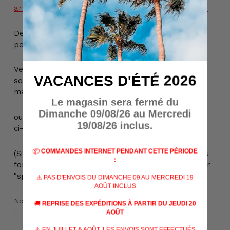
article ne peut donc pas être ajouté à votre panier.
De plus, l'achat de cet article est réservé aux
personnes majeures de + de 18 ans.
Veuillez nous contacter pour plus d'informations,
VACANCES D'ÉTÉ 2026
soit par téléphone au +32 (0) 69 22 49 42, soit par
mail à info@billau.be,
Le magasin sera fermé du
Dimanche 09/08/26 au Mercredi
ou encore directement via le formulaire de contact
19/08/26 inclus.
ci-dessous :
📦
COMMANDES INTERNET PENDANT CETTE PÉRIODE
(Si vous n'avez pas reçu de réponse à votre mail ou
:
formulaire de contact, veuillez vérifier votre dossier
"spams")
⚠️ PAS D'ENVOIS DU DIMANCHE 09 AU MERCREDI 19
AOÛT INCLUS
Nom
🚚
REPRISE DES EXPÉDITIONS À PARTIR DU JEUDI 20
AOÛT
⚠️ EN JUILLET & AOÛT, LES ENVOIS SONT EFFECTUÉS