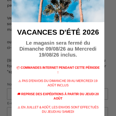
personnes majeures de + de 18 ans.
Veuillez nous contacter pour plus d'informations,
soit par téléphone au +32 (0) 69 22 49 42, soit par
mail à info@billau.be,
VACANCES D'ÉTÉ 2026
ou encore directement via le formulaire de contact
Le magasin sera fermé du
ci-dessous :
Dimanche 09/08/26 au Mercredi
19/08/26 inclus.
(Si vous n'avez pas reçu de réponse à votre mail ou
formulaire de contact, veuillez vérifier votre dossier
📦
COMMANDES INTERNET PENDANT CETTE PÉRIODE
"spams")
:
⚠️ PAS D'ENVOIS DU DIMANCHE 09 AU MERCREDI 19
Nom
AOÛT INCLUS
🚚
REPRISE DES EXPÉDITIONS À PARTIR DU JEUDI 20
AOÛT
E-mail
*
⚠️ EN JUILLET & AOÛT, LES ENVOIS SONT EFFECTUÉS
DU JEUDI AU SAMEDI