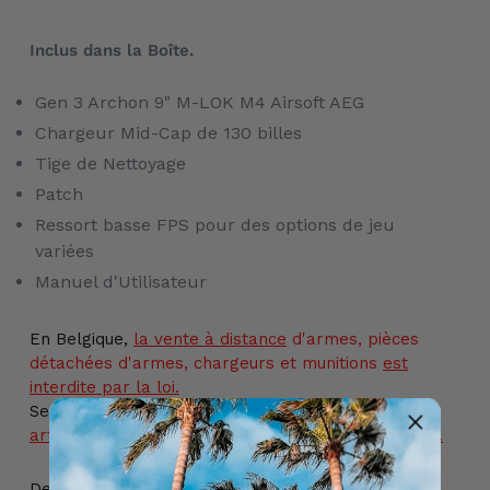
Inclus dans la Boîte.
Gen 3 Archon 9" M-LOK M4 Airsoft AEG
Chargeur Mid-Cap de 130 billes
Tige de Nettoyage
Patch
Ressort basse FPS pour des options de jeu
variées
Manuel d'Utilisateur
En Belgique,
la vente
à distance
d'armes, pièces
détachées d'armes, chargeurs et munitions
est
interdite par la loi.
Seul l'achat en magasin physique est autorisé.
Cet
article ne peut donc pas être ajouté à votre panier.
De plus, l'achat de cet article est réservé aux