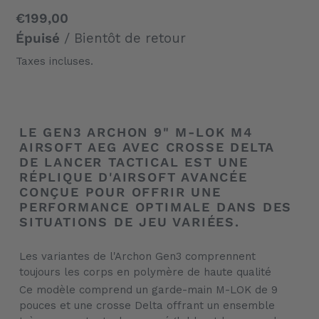
Prix
€199,00
normal
Épuisé
/ Bientôt de retour
Taxes incluses.
Ajout
d'un
LE GEN3 ARCHON 9" M-LOK M4
produit
AIRSOFT AEG AVEC CROSSE DELTA
à
DE LANCER TACTICAL EST UNE
votre
RÉPLIQUE D'AIRSOFT AVANCÉE
panier
CONÇUE POUR OFFRIR UNE
PERFORMANCE OPTIMALE DANS DES
SITUATIONS DE JEU VARIÉES.
Les variantes de l'Archon Gen3 comprennent
toujours les corps en polymère de haute qualité
Ce modèle comprend un garde-main M-LOK de 9
pouces et une crosse Delta offrant un ensemble