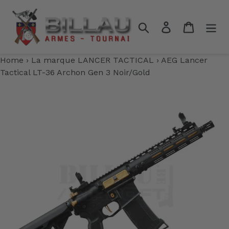
Passer
au
Rechercher
Se connecter
Panier
contenu
Home
›
La marque LANCER TACTICAL
›
AEG Lancer
Tactical LT-36 Archon Gen 3 Noir/Gold