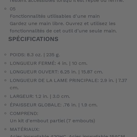
restent accessibles lorsqu'il est replié ou fermé.
05
Fonctionnalités utilisables d'une main
Gardez une main libre. Ouvrez et utilisez les
fonctionnalités de cet outil d’une seule main.
SPÉCIFICATIONS
POIDS:
8.3 oz. | 235 g.
LONGUEUR FERMÉ:
4 in. | 10 cm.
LONGUEUR OUVERT:
6.25 in. | 15.87 cm.
LONGUEUR DE LA LAME PRINCIPALE:
2.9 in. | 7.37
cm.
LARGEUR:
1.2 in. | 3.0 cm.
ÉPAISSEUR GLOBALE:
.76 in. | 1.9 cm.
COMPREND:
Un kit d'embout partiel (7 embouts)
MATÉRIAUX:
Acier inoxydable 420HC, Acier inoxydable 154CM,