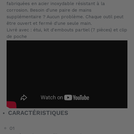
panier
fabriquées en acier inoxydable résistant à la
corrosion. Besoin d'une paire de mains
supplémentaire ? Aucun problème. Chaque outil peut
être ouvert et fermé d'une seule main.
Livré avec : étui, kit d'embouts partiel (7 pièces) et clip
de poche
CARACTÉRISTIQUES
01