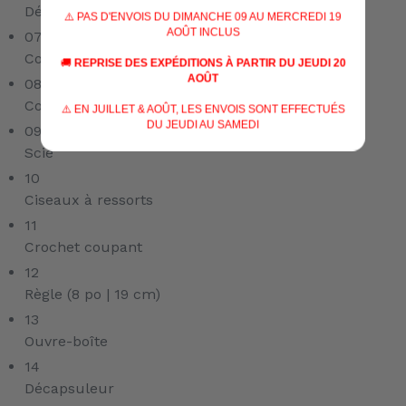
Dénudeur
⚠️ PAS D'ENVOIS DU DIMANCHE 09 AU MERCREDI 19
AOÛT INCLUS
07
Couteau en acier inoxydable 154CM
🚚
REPRISE DES EXPÉDITIONS À PARTIR DU JEUDI 20
AOÛT
08
Couteau dentelé en acier inoxydable 420HC
⚠️ EN JUILLET & AOÛT, LES ENVOIS SONT EFFECTUÉS
DU JEUDI AU SAMEDI
09
Scie
10
Ciseaux à ressorts
11
Crochet coupant
12
Règle (8 po | 19 cm)
13
Ouvre-boîte
14
Décapsuleur