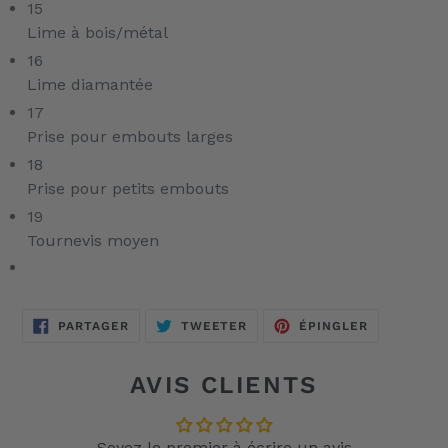
15
Lime à bois/métal
16
Lime diamantée
17
Prise pour embouts larges
18
Prise pour petits embouts
19
Tournevis moyen
PARTAGER
TWEETER
ÉPINGLER
PARTAGER
TWEETER
ÉPINGLER
SUR
SUR
SUR
FACEBOOK
TWITTER
PINTEREST
AVIS CLIENTS
Soyez le premier à écrire un avis