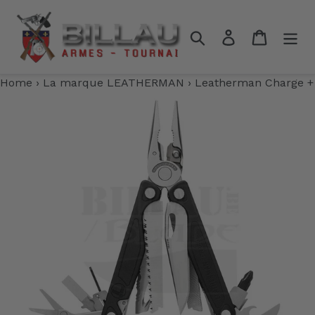
Passer
au
Rechercher
Se connecter
Panier
contenu
Home
›
La marque LEATHERMAN
›
Leatherman Charge +