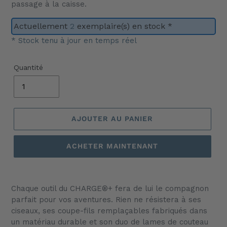
passage à la caisse.
Actuellement
2
exemplaire(s) en stock *
* Stock tenu à jour en temps réel
Quantité
AJOUTER AU PANIER
ACHETER MAINTENANT
Ajout
d'un
Chaque outil du CHARGE®+ fera de lui le compagnon
produit
parfait pour vos aventures. Rien ne résistera à ses
à
ciseaux, ses coupe-fils remplaçables fabriqués dans
votre
un matériau durable et son duo de lames de couteau