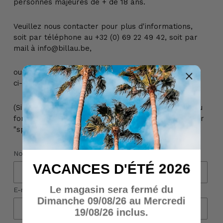
personnes majeures de + de 18 ans.
Veuillez nous contacter pour plus d'informations,
soit par téléphone au +32 (0) 69 22 49 42, soit par
mail à info@billau.be,
ou encore directement via le formulaire de contact
ci-dessous :
(Si vous n'avez pas reçu de réponse à votre mail ou
formulaire de contact, veuillez vérifier votre dossier
"spams")
Nom
VACANCES D'ÉTÉ 2026
Le magasin sera fermé du
E-mail
*
Dimanche 09/08/26 au Mercredi
19/08/26 inclus.