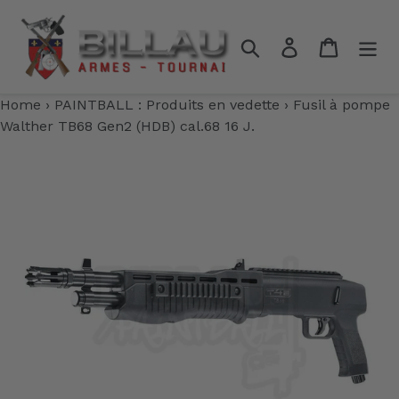
Passer
au
Rechercher
Se connecter
Panier
contenu
Home
›
PAINTBALL : Produits en vedette
›
Fusil à pompe
Walther TB68 Gen2 (HDB) cal.68 16 J.