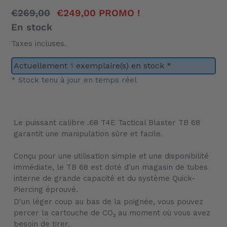
Prix
€269,00
Prix
€249,00
PROMO !
normal
En stock
réduit
Taxes incluses.
Actuellement
1
exemplaire(s) en stock *
* Stock tenu à jour en temps réel
Ajout
d'un
Le puissant calibre .68 T4E Tactical Blaster TB 68
produit
garantit une manipulation sûre et facile.
à
votre
Conçu pour une utilisation simple et une disponibilité
panier
immédiate, le TB 68 est doté d'un magasin de tubes
interne de grande capacité et du système Quick-
Piercing éprouvé.
D'un léger coup au bas de la poignée, vous pouvez
percer la cartouche de CO₂ au moment où vous avez
besoin de tirer.