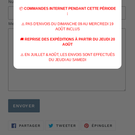
Numéro de téléphone
📦
COMMANDES INTERNET PENDANT CETTE PÉRIODE
:
Message
⚠️ PAS D'ENVOIS DU DIMANCHE 09 AU MERCREDI 19
AOÛT INCLUS
🚚
REPRISE DES EXPÉDITIONS À PARTIR DU JEUDI 20
AOÛT
⚠️ EN JUILLET & AOÛT, LES ENVOIS SONT EFFECTUÉS
DU JEUDI AU SAMEDI
PARTAGER
TWEETER
ÉPINGLER
PARTAGER
TWEETER
ÉPINGLER
SUR
SUR
SUR
FACEBOOK
TWITTER
PINTERES