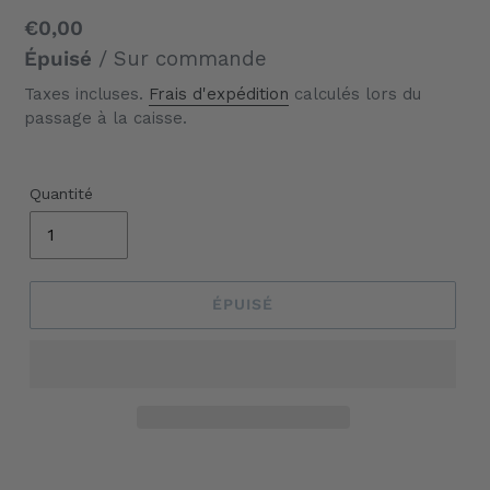
Prix
€0,00
normal
Épuisé
/ Sur commande
Taxes incluses.
Frais d'expédition
calculés lors du
passage à la caisse.
Quantité
ÉPUISÉ
Ajout
d'un