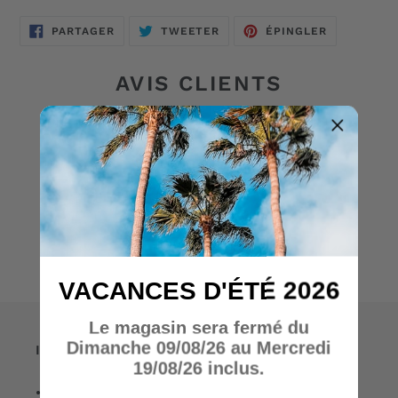
produit
PARTAGER
TWEETER
ÉPINGLER
PARTAGER
TWEETER
ÉPINGLER
à
SUR
SUR
SUR
FACEBOOK
TWITTER
PINTEREST
votre
panier
AVIS CLIENTS
Soyez le premier à écrire un avis
Écrire un avis
VACANCES D'ÉTÉ 2026
Le magasin sera fermé du
Dimanche 09/08/26 au Mercredi
Informations
19/08/26 inclus.
• A propos de nous