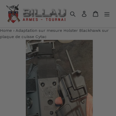
Passer
au
Rechercher
Se connecter
Panier
contenu
Home
›
Adaptation sur mesure Holster Blackhawk sur
plaque de cuisse Cytac