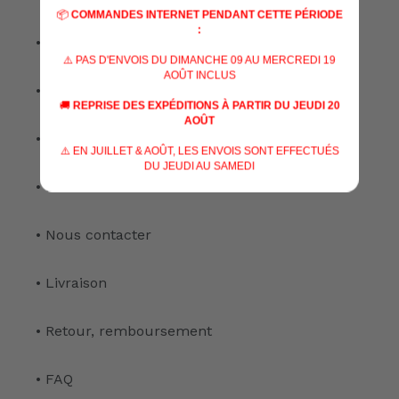
📦
COMMANDES INTERNET PENDANT CETTE PÉRIODE
:
• Nos marques
⚠️ PAS D'ENVOIS DU DIMANCHE 09 AU MERCREDI 19
AOÛT INCLUS
• Nos spécialisations
🚚
REPRISE DES EXPÉDITIONS À PARTIR DU JEUDI 20
AOÛT
• Nos services
⚠️ EN JUILLET & AOÛT, LES ENVOIS SONT EFFECTUÉS
DU JEUDI AU SAMEDI
• Notre atelier
• Nous contacter
• Livraison
• Retour, remboursement
• FAQ