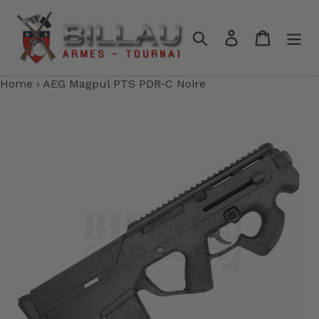
Passer
au
Rechercher
Se connecter
Panier
contenu
Home
›
AEG Magpul PTS PDR-C Noire