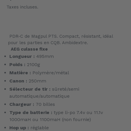
Taxes incluses.
Ajout
d'un
PDR-C de Magpul PTS. Compact, résistant, idéal
produit
pour les parties en CQB. Ambidextre.
à
AEG culasse fixe
votre
Longueur :
495mm
panier
Poids :
2100g
Matière :
Polymère/métal
Canon :
250mm
Sélecteur de tir :
sûreté/semi
automatique/automatique
Chargeur :
70 billes
Type de batterie :
type li-po 7.4v ou 11.1v
1000maH ou 1100maH (non fournie)
Hop up :
réglable