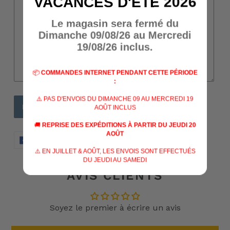
VACANCES D'ÉTÉ 2026
Le magasin sera fermé du
Dimanche 09/08/26 au Mercredi
19/08/26 inclus.
📦
COMMANDES INTERNET PENDANT CETTE PÉRIODE
:
⚠️ PAS D'ENVOIS DU DIMANCHE 09 AU MERCREDI 19
AOÛT INCLUS
🚚
REPRISE DES EXPÉDITIONS À PARTIR DU JEUDI 20
AOÛT
PARTAGER
TWEETER
ÉPINGLER
PARTAGER
TWEETER
ÉPINGLER
SUR
SUR
SUR
⚠️ EN JUILLET & AOÛT, LES ENVOIS SONT EFFECTUÉS
FACEBOOK
TWITTER
PINTERES
DU JEUDI AU SAMEDI
AVIS CLIENTS
Soyez le premier à écrire un avis