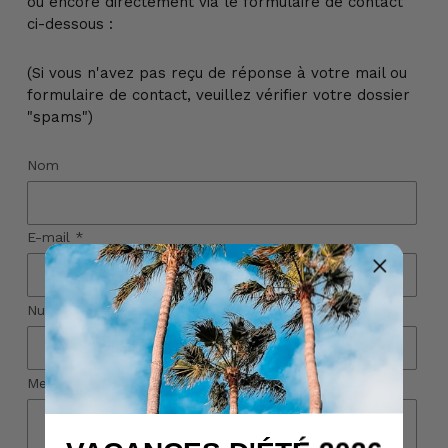
ou encore directement via le formulaire de contact
ci-dessous :
(Si vous n'avez pas reçu de réponse à votre mail ou
formulaire de contact, veuillez vérifier votre dossier
"spams")
Nom
E-mail
*
Numéro de téléphone
Message