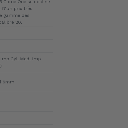
25 Game One se décline
 D'un prix très
 de gamme des
alibre 20.
(Imp Cyl, Mod, Imp
)
ed 6mm