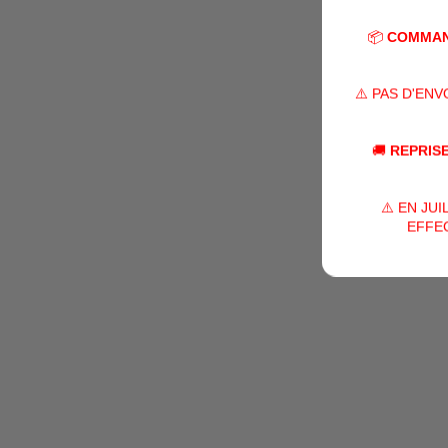
📦
COMMAN
⚠️ PAS D'EN
🚚
REPRISE
⚠️ EN JU
EFFEC