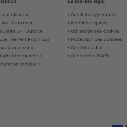
slation
Le bla-bla légal
nte à distance
• Conditions générales
i sur les armes
• Mentions légales
rculaire SPF Justice
• Utilisation des cookies
uvernement Provincial
• Protection des données
hat d'une arme
• Confidentialité
torisation modèle 4
• Conformité RGPD
claration modèle 9