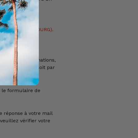
ent en ordre.
EMENT POUR LE
S-BAS, LUXEMBOURG).
ION (FRANCE,
our plus d'informations,
0) 69 22 49 42, soit par
 le formulaire de
e réponse à votre mail
euillez vérifier votre