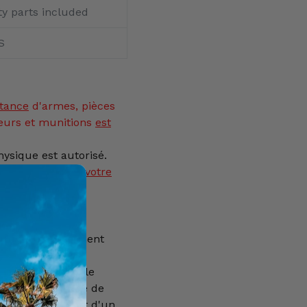
ty parts included
S
tance
d'armes, pièces
eurs et munitions
est
ysique est autorisé.
as être ajouté à votre
rvé aux personnes
nécessite également
 autorisation de
e, délivrée par le
oit d'une licence de
nte en ordre, soit d'un