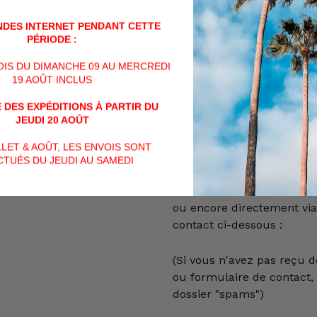
permis de chasse, égalem
DES INTERNET PENDANT CETTE
PÉRIODE :
VENTE POSSIBLE UNIQU
VOIS DU DIMANCHE 09 AU MERCREDI
BENELUX (BELGIQUE, PAY
19 AOÛT INCLUS
AUCUNE AUTRE EXPORTAT
ALLEMAGNE, ...)
 DES EXPÉDITIONS À PARTIR DU
JEUDI 20 AOÛT
Veuillez nous contacter p
ILLET & AOÛT, LES ENVOIS SONT
soit par téléphone au +32 (
TUÉS DU JEUDI AU SAMEDI
mail à info@billau.be,
ou encore directement via
contact ci-dessous :
(Si vous n'avez pas reçu d
ou formulaire de contact, v
dossier "spams")