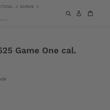
CTICAL
SURVIE
Rechercher
Se connecter
Panier
omos !
525 Game One cal.
nde