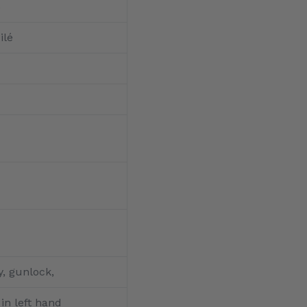
5
ilé
, gunlock,
 in left hand