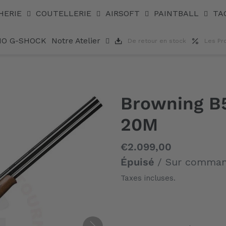
HERIE
COUTELLERIE
AIRSOFT
PAINTBALL
TA
IO G-SHOCK
Notre Atelier
De retour en stock
Les Pr
Browning B
20M
Prix
€2.099,00
normal
Épuisé
/ Sur comma
Taxes incluses.
Ajout
d'un