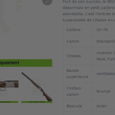
Fort de son succès, le B5
produit
désormais en petit calibre.
à
abordable, c'est l'entrée
votre
superposés de chasse en c
panier
Calibre
20-76
Canon
Standard
Invector 
Chokes
Mod, Full
Bande
ventilat
supérieure
Finition
Bronzé
canon
Bascule
Acier