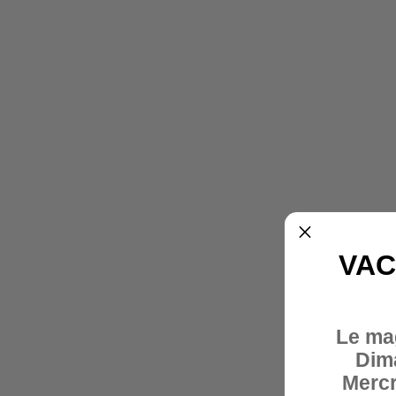
VAC
Le ma
Dim
Mercr