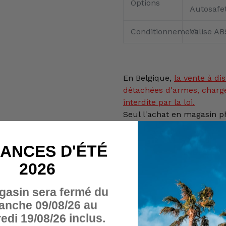
Options
Autosafe
Conditionnement
Valise AB
En Belgique,
la vente
à dis
détachées d'armes, charg
interdite par la loi.
Seul l'achat en magasin ph
Cet article ne peut donc p
panier.
ANCES D'ÉTÉ
De plus, cet article, rése
2026
majeures de + de 18 ans, 
d'être titulaire, soit d'une
gasin sera fermé du
détention modèle 4 en ordr
anche 09/08/26 au
Gouverneur de Province, s
edi 19/08/26 inclus.
tireur sportif corresponda