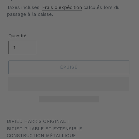
Taxes incluses.
Frais d'expédition
calculés lors du
passage à la caisse.
Quantité
ÉPUISÉ
Ajout
d'un
BIPIED HARRIS ORIGINAL !
produit
BIPIED PLIABLE ET EXTENSIBLE
à
CONSTRUCTION MÉTALLIQUE
votre