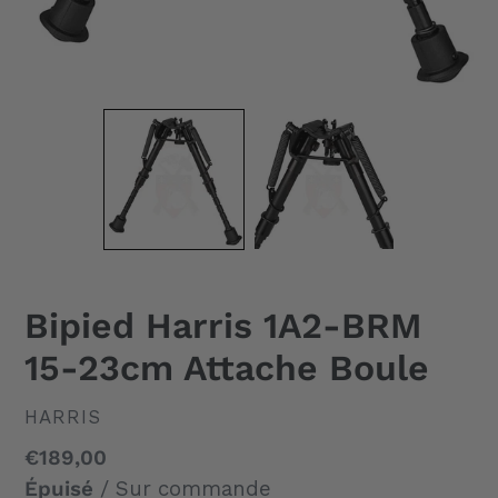
Bipied Harris 1A2-BRM
15-23cm Attache Boule
DISTRIBUTEUR
HARRIS
Prix
€189,00
normal
Épuisé
/ Sur commande