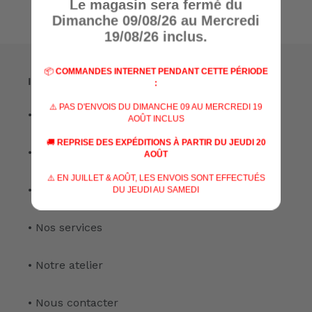
Le magasin sera fermé du
Dimanche 09/08/26 au Mercredi
19/08/26 inclus.
📦
COMMANDES INTERNET PENDANT CETTE PÉRIODE
Informations
:
⚠️ PAS D'ENVOIS DU DIMANCHE 09 AU MERCREDI 19
• A propos de nous
AOÛT INCLUS
🚚
REPRISE DES EXPÉDITIONS À PARTIR DU JEUDI 20
• Nos marques
AOÛT
⚠️ EN JUILLET & AOÛT, LES ENVOIS SONT EFFECTUÉS
• Nos spécialisations
DU JEUDI AU SAMEDI
• Nos services
• Notre atelier
• Nous contacter