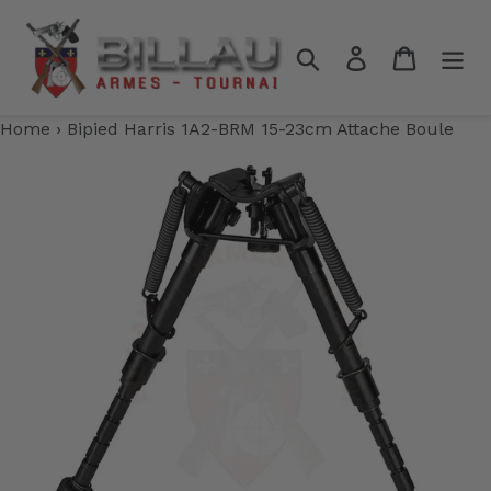
Passer
au
Rechercher
Se connecter
Panier
contenu
Home
›
Bipied Harris 1A2-BRM 15-23cm Attache Boule