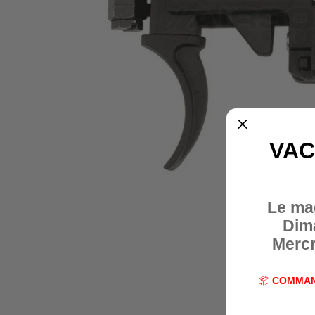
VAC
Le ma
Dim
Mercr
📦
COMMAN