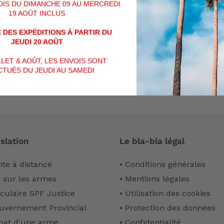
VOIS DU DIMANCHE 09 AU MERCREDI
19 AOÛT INCLUS
Soyez le premier à écrire un avis
 DES EXPÉDITIONS À PARTIR DU
JEUDI 20 AOÛT
Écrire un avis
ILLET & AOÛT, LES ENVOIS SONT
TUÉS DU JEUDI AU SAMEDI
slation
Le bla-bla légal
nte à distance
• Conditions générales
i sur les armes
• Mentions légales
rculaire SPF Justice
• Utilisation des cookies
uvernement Provincial
• Protection des données
hat d'une arme
• Confidentialité