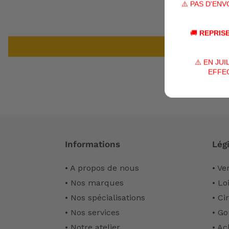
⚠️ PAS D'EN
🚚
REPRISE
⚠️ EN JU
EFFEC
Informations
Légi
• A propos de nous
• Ve
• Nos marques
• Lo
• Nos spécialisations
• Ci
• Nos services
• Go
• Notre atelier
• Ac