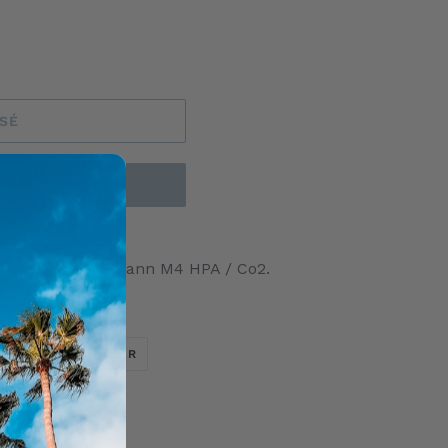
ISÉ
AINTENANT
igine pour Tippmann M4 HPA / Co2.
TWEETER
ÉPINGLER
ER
ÉPINGLER
SUR
SUR
TWITTER
PINTEREST