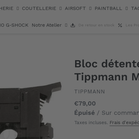
HERIE
COUTELLERIE
AIRSOFT
PAINTBALL
TA
IO G-SHOCK
Notre Atelier
De retour en stock
Les Pr
Bloc détent
Tippmann 
DISTRIBUTEUR
TIPPMANN
Prix
€79,00
normal
Épuisé
/ Sur comma
Taxes incluses.
Frais d'expéd