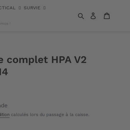
CTICAL
SURVIE
Rechercher
Se connecter
Panier
omos !
e complet HPA V2
M4
nde
ition
calculés lors du passage à la caisse.