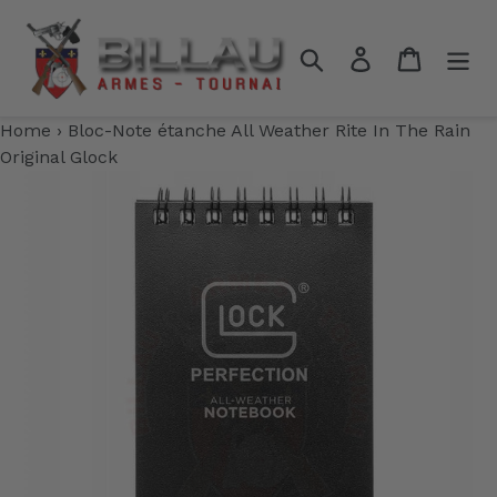
Passer
au
Rechercher
Se connecter
Panier
contenu
Home
›
Bloc-Note étanche All Weather Rite In The Rain
Original Glock