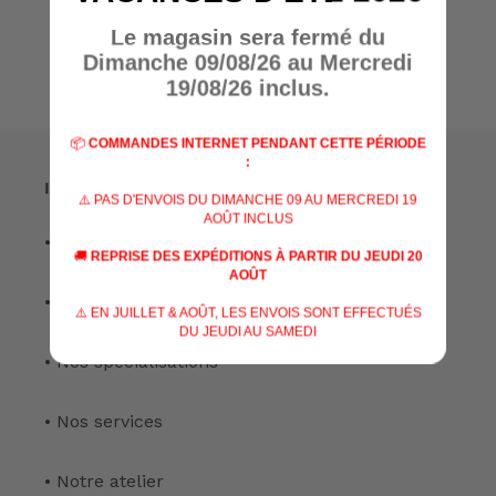
Le magasin sera fermé du
Dimanche 09/08/26 au Mercredi
19/08/26 inclus.
📦
COMMANDES INTERNET PENDANT CETTE PÉRIODE
:
Informations
⚠️ PAS D'ENVOIS DU DIMANCHE 09 AU MERCREDI 19
AOÛT INCLUS
• A propos de nous
🚚
REPRISE DES EXPÉDITIONS À PARTIR DU JEUDI 20
AOÛT
• Nos marques
⚠️ EN JUILLET & AOÛT, LES ENVOIS SONT EFFECTUÉS
DU JEUDI AU SAMEDI
• Nos spécialisations
• Nos services
• Notre atelier