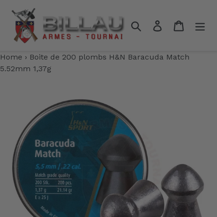
Passer
au
Rechercher
Se connecter
Panier
contenu
Home
›
Boite de 200 plombs H&N Baracuda Match
5.52mm 1,37g