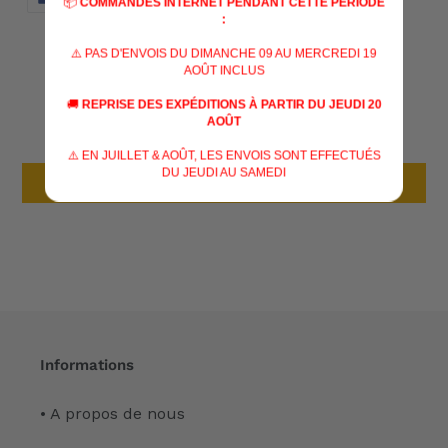
📦
COMMANDES INTERNET PENDANT CETTE PÉRIODE
SUR
SUR
SUR
FACEBOOK
TWITTER
PINTERES
:
⚠️ PAS D'ENVOIS DU DIMANCHE 09 AU MERCREDI 19
AVIS CLIENTS
AOÛT INCLUS
🚚
REPRISE DES EXPÉDITIONS À PARTIR DU JEUDI 20
AOÛT
Soyez le premier à écrire un avis
⚠️ EN JUILLET & AOÛT, LES ENVOIS SONT EFFECTUÉS
DU JEUDI AU SAMEDI
Écrire un avis
Informations
• A propos de nous