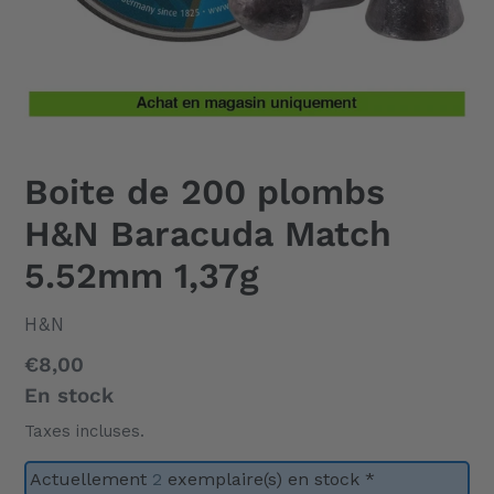
Boite de 200 plombs
H&N Baracuda Match
5.52mm 1,37g
DISTRIBUTEUR
H&N
Prix
€8,00
normal
En stock
Taxes incluses.
Actuellement
2
exemplaire(s) en stock *