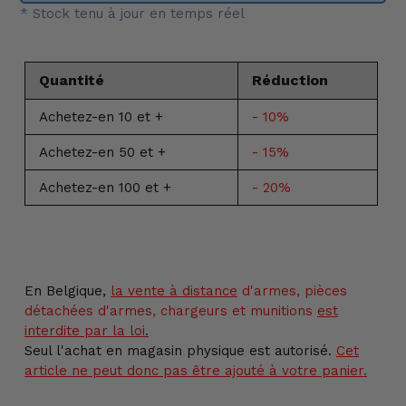
* Stock tenu à jour en temps réel
Quantité
Réduction
Achetez-en 10 et +
- 10%
Achetez-en 50 et +
- 15%
Achetez-en 100 et +
- 20%
Ajout
d'un
produit
En Belgique,
la vente
à distance
d'armes, pièces
à
détachées d'armes, chargeurs et munitions
est
votre
interdite par la loi.
panier
Seul l'achat en magasin physique est autorisé.
Cet
article ne peut donc pas être ajouté à votre panier.