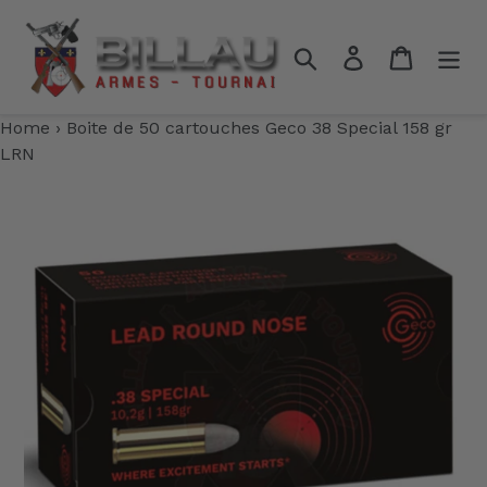
Passer
au
Rechercher
Se connecter
Panier
contenu
Home
›
Boite de 50 cartouches Geco 38 Special 158 gr
LRN