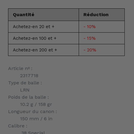
Quantité
Réduction
Achetez-en 20 et +
- 10%
Achetez-en 100 et +
- 15%
Achetez-en 200 et +
- 20%
Ajout
Article nº :
d'un
2317718
produit
Type de balle :
à
LRN
votre
Poids de la balle :
panier
10.2 g / 158 gr
Longueur du canon :
150 mm / 6 in
Calibre :
.38 Special