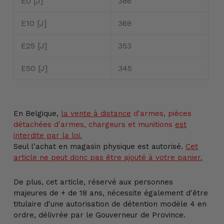
E0 [J]
386
E10 [J]
369
E25 [J]
353
E50 [J]
345
En Belgique,
la vente
à distance
d'armes, pièces
détachées d'armes, chargeurs et munitions
est
interdite par la loi.
Seul l'achat en magasin physique est autorisé.
Cet
article ne peut donc pas être ajouté à votre panier.
De plus, cet article, réservé aux personnes
majeures de + de 18 ans, nécessite également d'être
titulaire d'une autorisation de détention modèle 4 en
ordre, délivrée par le Gouverneur de Province.