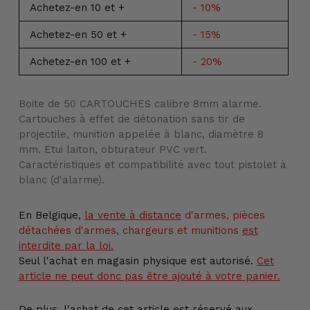
Achetez-en 10 et +
- 10%
Achetez-en 50 et +
- 15%
Achetez-en 100 et +
- 20%
Ajout
Boite de 50 CARTOUCHES calibre 8mm alarme.
d'un
Cartouches à effet de détonation sans tir de
produit
projectile, munition appelée à blanc, diamètre 8
à
mm. Etui laiton, obturateur PVC vert.
votre
Caractéristiques et compatibilité avec tout pistolet à
panier
blanc (d'alarme).
En Belgique,
la vente
à distance
d'armes, pièces
détachées d'armes, chargeurs et munitions
est
interdite par la loi.
Seul l'achat en magasin physique est autorisé.
Cet
article ne peut donc pas être ajouté à votre panier.
De plus, l'achat de cet article est réservé aux