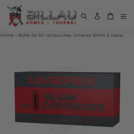
Passer
au
Rechercher
Se connecter
Panier
contenu
Home
›
Boite de 50 cartouches Umarex 8mm à blanc