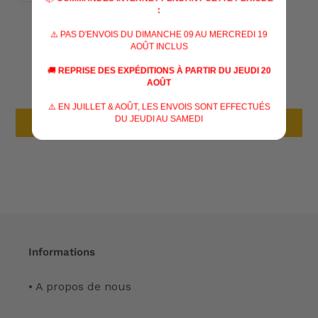
FACEBOOK
TWITTER
PINTERES
:
⚠️ PAS D'ENVOIS DU DIMANCHE 09 AU MERCREDI 19
AVIS CLIENTS
AOÛT INCLUS
🚚
REPRISE DES EXPÉDITIONS À PARTIR DU JEUDI 20
Soyez le premier à écrire un avis
AOÛT
⚠️ EN JUILLET & AOÛT, LES ENVOIS SONT EFFECTUÉS
DU JEUDI AU SAMEDI
Écrire un avis
Informations
• A propos de nous