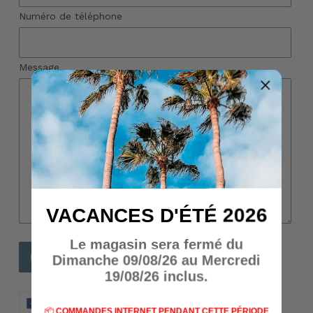
Numéro de téléphone
Message
VACANCES D'ÉTÉ 2026
Le magasin sera fermé du
Dimanche 09/08/26 au Mercredi
19/08/26 inclus.
PARTAGER
TWEETER
ÉPINGLER
PARTAGER
TWEETER
ÉPINGLER
SUR
SUR
SUR
📦
COMMANDES INTERNET PENDANT CETTE PÉRIODE