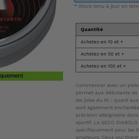
* Stock tenu à jour en tem
Quantité
Achetez-en 10 et +
Achetez-en 50 et +
Achetez-en 100 et +
Ajout
Commencer avec un pistol
d'un
permet aux débutants de 
produit
les joies du tir ; quant aux
à
sont également enchantés
votre
précision atteignable dans 
panier
sportif. Le GECO DIABOLO 
spécifiquement pour les t
amateurs. Ceux qui tirent