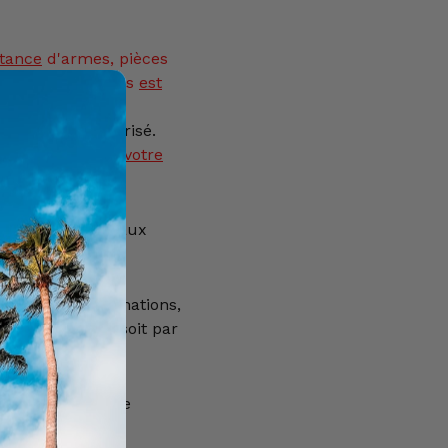
tance
d'armes, pièces
eurs et munitions
est
ysique est autorisé.
as être ajouté à votre
icle est réservé aux
e 18 ans.
our plus d'informations,
0) 69 22 49 42, soit par
 le formulaire de