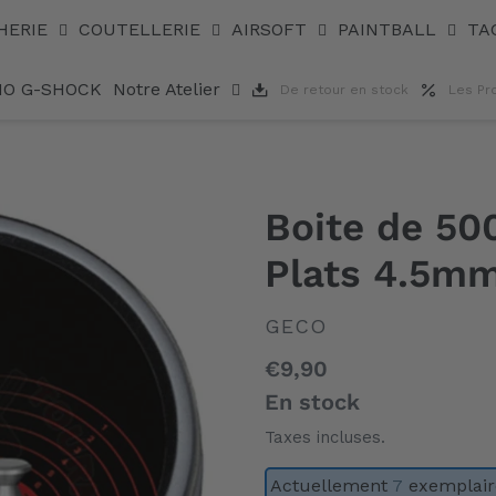
HERIE
COUTELLERIE
AIRSOFT
PAINTBALL
TA
IO G-SHOCK
Notre Atelier
De retour en stock
Les Pr
Boite de 50
Plats 4.5mm
DISTRIBUTEUR
GECO
Prix
€9,90
normal
En stock
Taxes incluses.
Actuellement
7
exemplaire