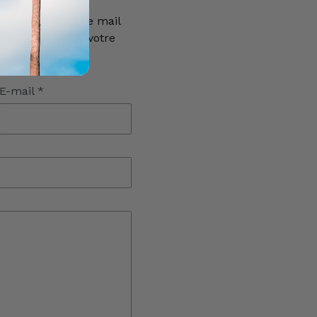
e réponse à votre mail
euillez vérifier votre
E-mail
*