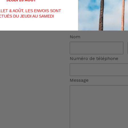
(Si vous n'avez pas reçu d
ILLET & AOÛT, LES ENVOIS SONT
ou formulaire de contact, v
TUÉS DU JEUDI AU SAMEDI
dossier "spams")
Nom
Numéro de téléphone
Message