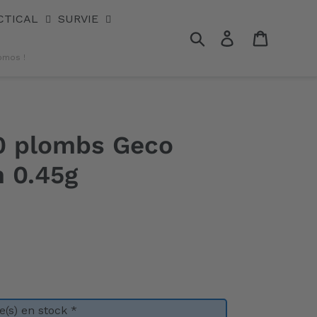
CTICAL
SURVIE
Rechercher
Se connecter
Panier
omos !
0 plombs Geco
 0.45g
(s) en stock *