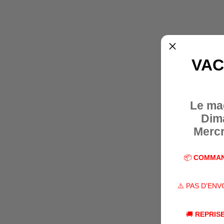
VAC
Le ma
Dim
Mercr
📦
COMMAN
⚠️ PAS D'EN
🚚
REPRISE