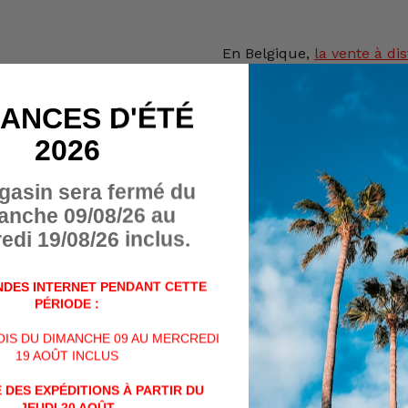
En Belgique,
la vente
à dis
détachées d'armes, charg
interdite par la loi.
ANCES D'ÉTÉ
Seul l'achat en magasin ph
Cet article ne peut donc p
2026
panier.
gasin sera fermé du
De plus, l'achat de cet art
anche 09/08/26 au
personnes majeures de + d
edi 19/08/26 inclus.
Veuillez nous contacter p
DES INTERNET PENDANT CETTE
soit par téléphone au +32 (
PÉRIODE :
mail à info@billau.be,
VOIS DU DIMANCHE 09 AU MERCREDI
19 AOÛT INCLUS
ou encore directement via
contact ci-dessous :
 DES EXPÉDITIONS À PARTIR DU
JEUDI 20 AOÛT