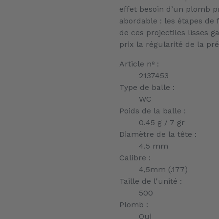
effet besoin d’un plomb pr
abordable : les étapes de 
de ces projectiles lisses 
prix la régularité de la pr
Article nº :
2137453
Type de balle :
WC
Poids de la balle :
0.45 g / 7 gr
Diamètre de la tête :
4.5 mm
Calibre :
4,5mm (.177)
Taille de l'unité :
500
Plomb :
Oui