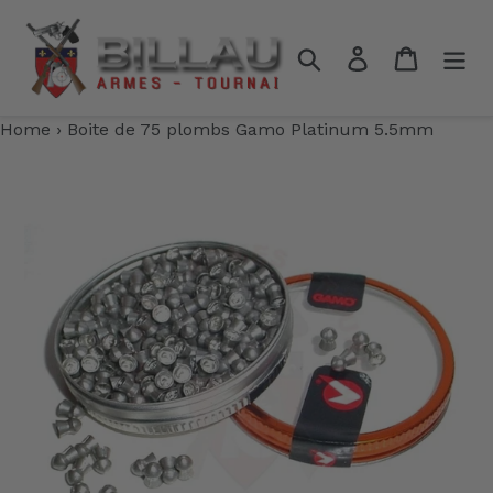
Passer
au
Rechercher
Se connecter
Panier
contenu
Home
›
Boite de 75 plombs Gamo Platinum 5.5mm