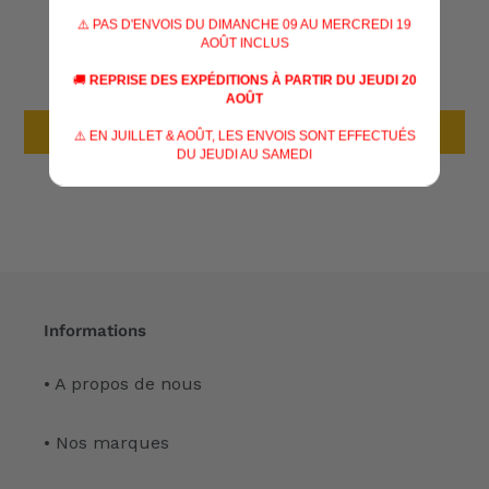
AVIS CLIENTS
⚠️ PAS D'ENVOIS DU DIMANCHE 09 AU MERCREDI 19
AOÛT INCLUS
Soyez le premier à écrire un avis
🚚
REPRISE DES EXPÉDITIONS À PARTIR DU JEUDI 20
AOÛT
Écrire un avis
⚠️ EN JUILLET & AOÛT, LES ENVOIS SONT EFFECTUÉS
DU JEUDI AU SAMEDI
Informations
• A propos de nous
• Nos marques