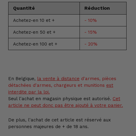
Quantité
Réduction
Achetez-en 10 et +
- 10%
Achetez-en 50 et +
- 15%
Achetez-en 100 et +
- 20%
Ajout
d'un
produit
En Belgique,
la vente
à distance
d'armes, pièces
à
détachées d'armes, chargeurs et munitions
est
votre
interdite par la loi.
panier
Seul l'achat en magasin physique est autorisé.
Cet
article ne peut donc pas être ajouté à votre panier.
De plus, l'achat de cet article est réservé aux
personnes majeures de + de 18 ans.