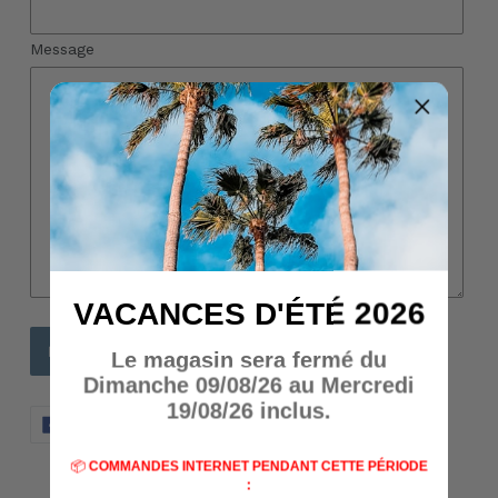
Message
VACANCES D'ÉTÉ 2026
Le magasin sera fermé du
Dimanche 09/08/26 au Mercredi
19/08/26 inclus.
PARTAGER
TWEETER
ÉPINGLER
PARTAGER
TWEETER
ÉPINGLER
SUR
SUR
SUR
FACEBOOK
TWITTER
PINTERES
📦
COMMANDES INTERNET PENDANT CETTE PÉRIODE
: