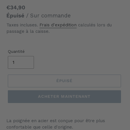
Prix
€34,90
normal
Épuisé
/ Sur commande
Taxes incluses.
Frais d'expédition
calculés lors du
passage à la caisse.
Quantité
ÉPUISÉ
ACHETER MAINTENANT
Ajout
d'un
La poignée en acier est conçue pour être plus
produit
confortable que celle d'origine.