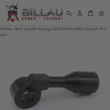
Passer
au
Rechercher
Se connecter
Panier
contenu
Home
›
Bolt Handle Spring VSR/BAR10/MB03 Airsoft Pro
noir