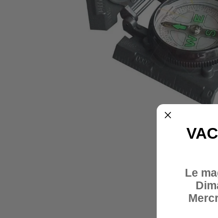
VAC
Le ma
Dim
Mercr