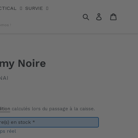
CTICAL
SURVIE
Rechercher
Se connecter
Panier
omos !
my Noire
NAI
ition
calculés lors du passage à la caisse.
e(s) en stock *
ps réel