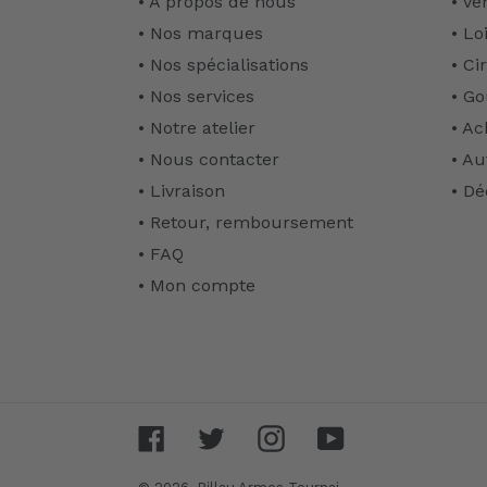
• A propos de nous
• Ve
• Nos marques
• Lo
• Nos spécialisations
• Ci
• Nos services
• Go
• Notre atelier
• Ac
• Nous contacter
• Au
• Livraison
• Dé
• Retour, remboursement
• FAQ
• Mon compte
Facebook
Twitter
Instagram
YouTube