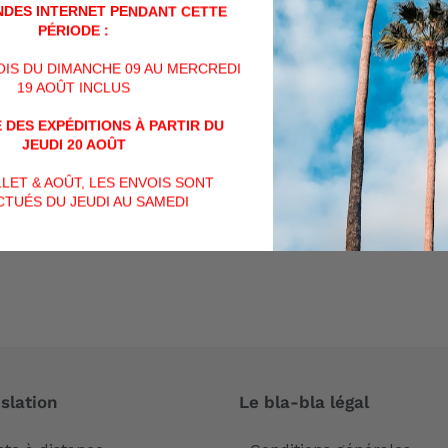
DES INTERNET PENDANT CETTE
PARTAGER
PARTAGER
TWEET
PÉRIODE :
SUR
FACEBOOK
VOIS DU DIMANCHE 09 AU MERCREDI
19 AOÛT INCLUS
AVIS CLIENTS
 DES EXPÉDITIONS À PARTIR DU
JEUDI 20 AOÛT
Soyez le premier à écrire un avis
ILLET & AOÛT, LES ENVOIS SONT
TUÉS DU JEUDI AU SAMEDI
Écrire un avis
slation
Le bla-bla légal