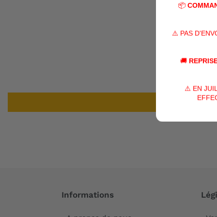
📦
COMMAN
⚠️ PAS D'EN
🚚
REPRISE
⚠️ EN JU
EFFEC
Informations
Légi