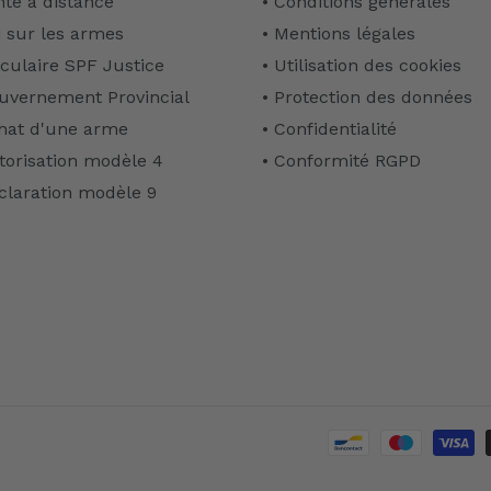
nte à distance
• Conditions générales
i sur les armes
• Mentions légales
rculaire SPF Justice
• Utilisation des cookies
uvernement Provincial
• Protection des données
hat d'une arme
• Confidentialité
torisation modèle 4
• Conformité RGPD
claration modèle 9