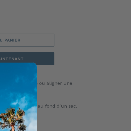
U PANIER
AINTENANT
our la randonnée ou aligner une
 professionnel.
in d'être protégée au fond d'un sac.
 viseur inclus.
sure de carte.