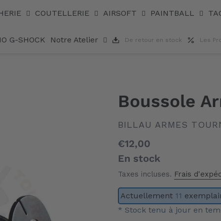
HERIE
COUTELLERIE
AIRSOFT
PAINTBALL
TA
IO G-SHOCK
Notre Atelier
De retour en stock
Les Pr
Boussole Ar
DISTRIBUTEUR
BILLAU ARMES TOUR
Prix
€12,00
normal
En stock
Taxes incluses.
Frais d'expéd
Actuellement
11
exemplair
* Stock tenu à jour en tem