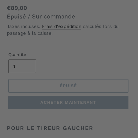
Prix
€89,00
normal
Épuisé
/ Sur commande
Taxes incluses.
Frais d'expédition
calculés lors du
passage à la caisse.
Quantité
ÉPUISÉ
ACHETER MAINTENANT
Ajout
d'un
POUR LE TIREUR GAUCHER
produit