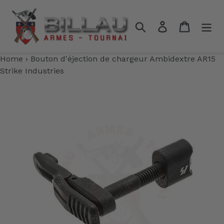
Passer
au
Rechercher
Se connecter
Panier
contenu
Home
›
Bouton d'éjection de chargeur Ambidextre AR15
Strike Industries