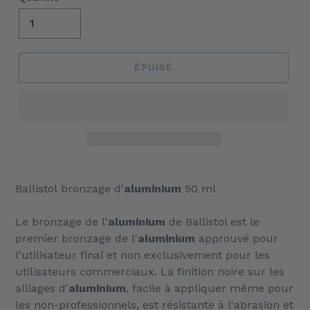
ÉPUISÉ
Ajout
d'un
Ballistol bronzage d'
aluminium
50 ml
produit
à
Le
bronzage
de l'
aluminium
de Ballistol est le
votre
premier
bronzage
de l'
aluminium
approuvé pour
panier
l'utilisateur final et non exclusivement pour les
utilisateurs commerciaux. La finition noire sur les
alliages d'
aluminium
, facile à appliquer même pour
les non-professionnels, est résistante à l'abrasion et