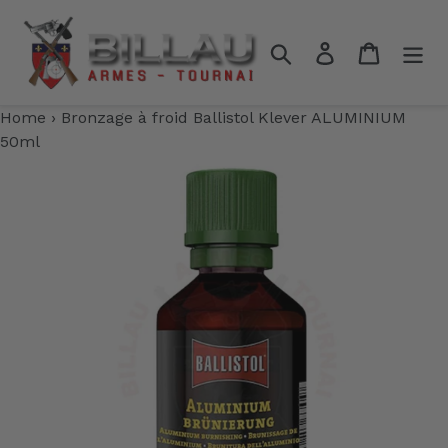
Passer
au
Rechercher
Se connecter
Panier
contenu
Home
›
Bronzage à froid Ballistol Klever ALUMINIUM
50ml