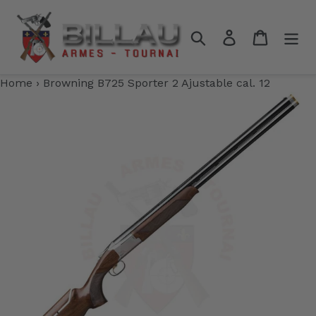
Passer
au
Rechercher
Se connecter
Panier
contenu
Home
›
Browning B725 Sporter 2 Ajustable cal. 12