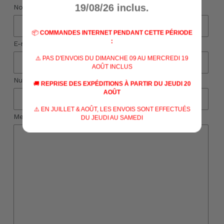
19/08/26 inclus.
Nom
📦
COMMANDES INTERNET PENDANT CETTE PÉRIODE
:
E-mail
*
⚠️ PAS D'ENVOIS DU DIMANCHE 09 AU MERCREDI 19
AOÛT INCLUS
Numéro de téléphone
🚚
REPRISE DES EXPÉDITIONS À PARTIR DU JEUDI 20
AOÛT
⚠️ EN JUILLET & AOÛT, LES ENVOIS SONT EFFECTUÉS
Message
DU JEUDI AU SAMEDI