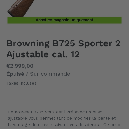
Browning B725 Sporter 2
Ajustable cal. 12
Prix
€2.999,00
normal
Épuisé
/ Sur commande
Taxes incluses.
Ajout
d'un
Ce nouveau B725 vous est livré avec un busc
produit
ajustable vous permet tant de modifier la pente et
à
l'avantage de crosse suivant vos desiderata. Ce busc
votre