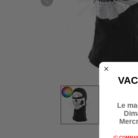
VAC
Le ma
Dim
Mercr
📦
COMMAN