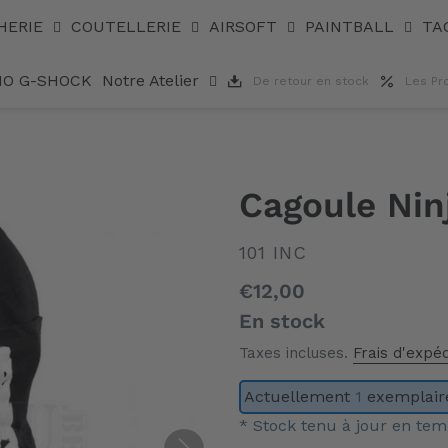
HERIE
COUTELLERIE
AIRSOFT
PAINTBALL
TA
IO G-SHOCK
Notre Atelier
De retour en stock
Les Pr
Cagoule Ninj
DISTRIBUTEUR
101 INC
Prix
€12,00
normal
En stock
Taxes incluses.
Frais d'expéd
Actuellement
1
exemplaire
* Stock tenu à jour en tem