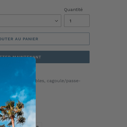
Quantité
OUTER AU PANIER
ETER MAINTENANT
 différents possibles, cagoule/passe-
TWEETER
ÉPINGLER
ER
ÉPINGLER