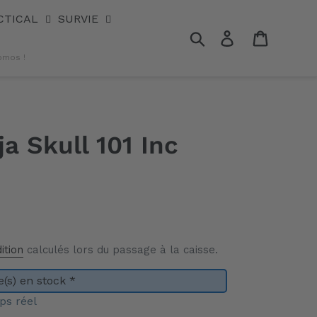
CTICAL
SURVIE
Rechercher
Se connecter
Panier
omos !
a Skull 101 Inc
ition
calculés lors du passage à la caisse.
(s) en stock *
ps réel