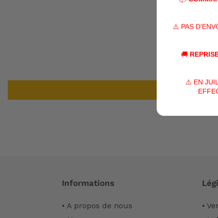
⚠️ PAS D'EN
🚚
REPRISE
⚠️ EN JU
EFFEC
Informations
Légi
• A propos de nous
• Ve