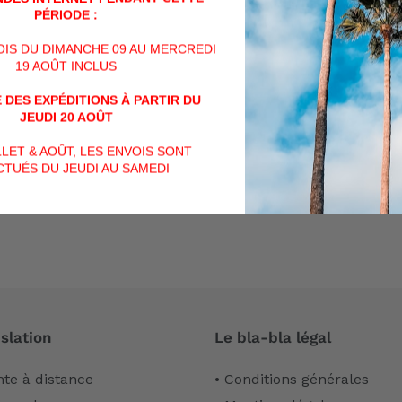
SUR
PÉRIODE :
FACEBOOK
VOIS DU DIMANCHE 09 AU MERCREDI
AVIS CLIENTS
19 AOÛT INCLUS
 DES EXPÉDITIONS À PARTIR DU
Soyez le premier à écrire un avis
JEUDI 20 AOÛT
ILLET & AOÛT, LES ENVOIS SONT
Écrire un avis
TUÉS DU JEUDI AU SAMEDI
slation
Le bla-bla légal
nte à distance
• Conditions générales