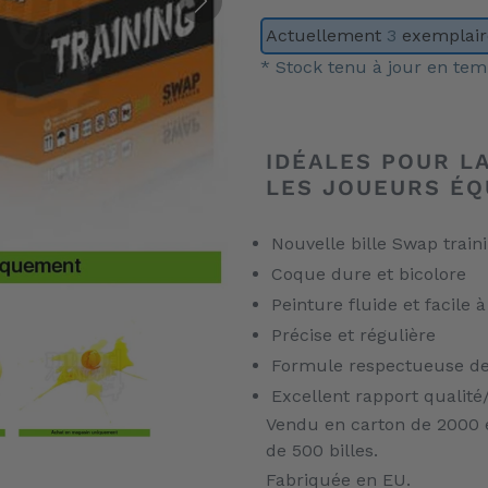
Actuellement
3
exemplaire
* Stock tenu à jour en tem
Ajout
d'un
IDÉALES POUR L
produit
LES JOUEURS ÉQ
à
votre
Nouvelle bille Swap train
panier
Coque dure et bicolore
Peinture fluide et facile à
Précise et régulière
Formule respectueuse de
Excellent rapport qualité
Vendu en carton de 2000 e
de 500 billes.
Fabriquée en EU.