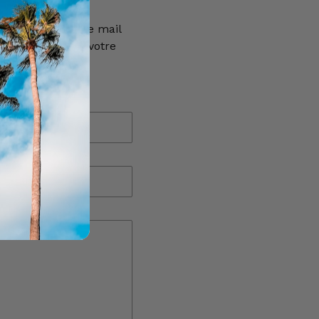
e réponse à votre mail
euillez vérifier votre
E-mail
*