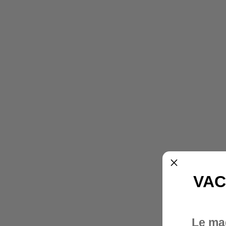
VAC
Le ma