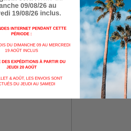
anche 09/08/26 au
edi 19/08/26 inclus.
(Si vous n'avez pas reçu d
ou formulaire de contact, v
dossier "spams")
DES INTERNET PENDANT CETTE
PÉRIODE :
Nom
VOIS DU DIMANCHE 09 AU MERCREDI
19 AOÛT INCLUS
 DES EXPÉDITIONS À PARTIR DU
Numéro de téléphone
JEUDI 20 AOÛT
ILLET & AOÛT, LES ENVOIS SONT
TUÉS DU JEUDI AU SAMEDI
Message