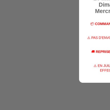
Dim
Mercr
📦
COMMAN
⚠️ PAS D'EN
🚚
REPRISE
⚠️ EN JU
EFFEC