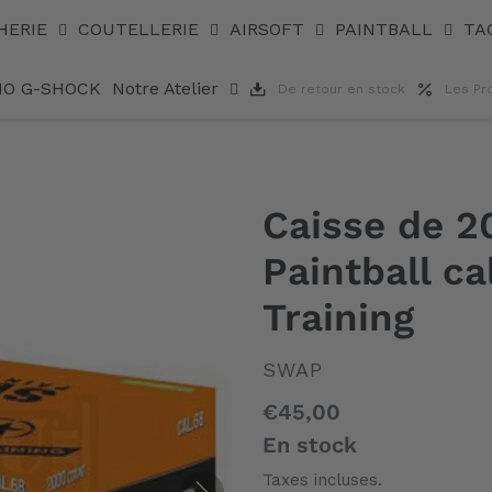
aining
HERIE
COUTELLERIE
AIRSOFT
PAINTBALL
TA
IO G-SHOCK
Notre Atelier
De retour en stock
Les Pr
Caisse de 2
Paintball c
Training
DISTRIBUTEUR
SWAP
Prix
€45,00
normal
En stock
Taxes incluses.