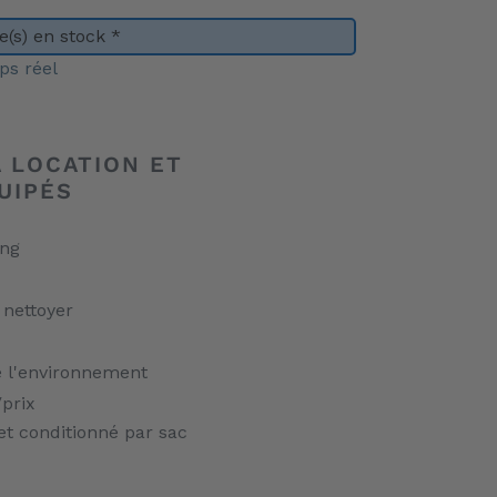
(s) en stock *
ps réel
A LOCATION ET
UIPÉS
ing
 nettoyer
 l'environnement
/prix
t conditionné par sac