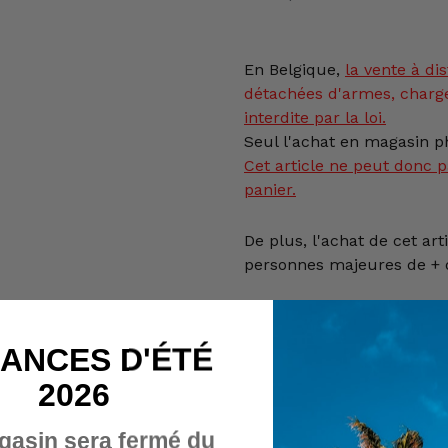
En Belgique,
la vente
à dis
détachées d'armes, charg
interdite par la loi.
Seul l'achat en magasin ph
Cet article ne peut donc p
panier.
De plus, l'achat de cet art
personnes majeures de + d
Veuillez nous contacter p
soit par téléphone au +32 (
ANCES D'ÉTÉ
mail à info@billau.be,
2026
ou encore directement via
gasin sera fermé du
contact ci-dessous :