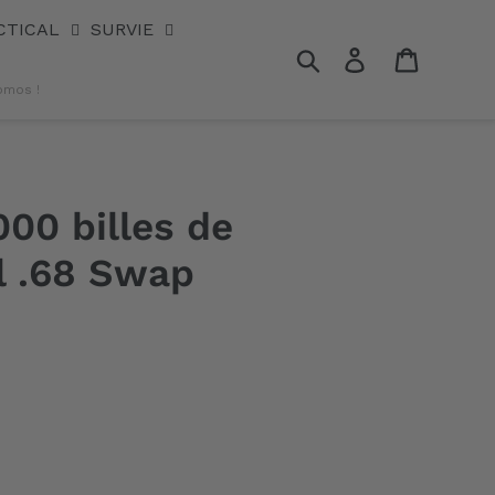
CTICAL
SURVIE
Rechercher
Se connecter
Panier
omos !
000 billes de
al .68 Swap