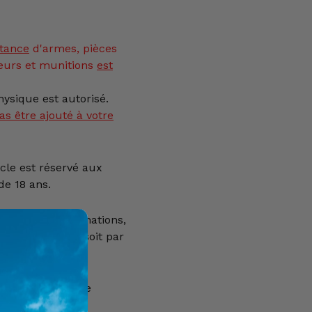
tance
d'armes, pièces
eurs et munitions
est
ysique est autorisé.
as être ajouté à votre
icle est réservé aux
e 18 ans.
our plus d'informations,
0) 69 22 49 42, soit par
 le formulaire de