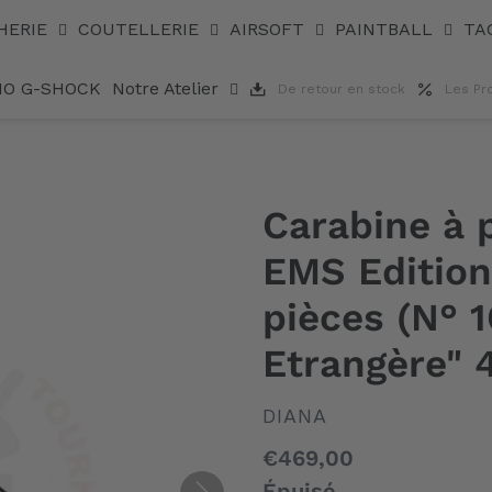
 999 pièces (N° 16 de 999) "Légion Etrangère" 4.5mm
HERIE
COUTELLERIE
AIRSOFT
PAINTBALL
TA
IO G-SHOCK
Notre Atelier
De retour en stock
Les Pr
Carabine à 
EMS Edition
pièces (N° 
Etrangère"
DISTRIBUTEUR
DIANA
Prix
€469,00
normal
Épuisé