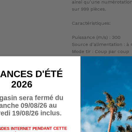
ainsi qu'une numérotation
sur 999 pièces.
Caractéristiques:
Puissance (m/s) : 300
Source d'alimentation : à 
Mode tir : Coup par coup
Calibre : 4,5 mm
22 Joules
ANCES D'ÉTÉ
Comprend une housse édit
2026
En Belgique,
la vente
à dis
détachées d'armes, charg
gasin sera fermé du
interdite par la loi.
anche 09/08/26 au
Seul l'achat en magasin ph
edi 19/08/26 inclus.
Cet article ne peut donc p
panier.
DES INTERNET PENDANT CETTE