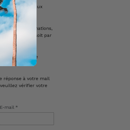
icle est réservé aux
e 18 ans.
our plus d'informations,
0) 69 22 49 42, soit par
 le formulaire de
e réponse à votre mail
euillez vérifier votre
E-mail
*