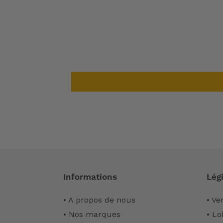
Informations
Légi
• A propos de nous
• Ve
• Nos marques
• Lo