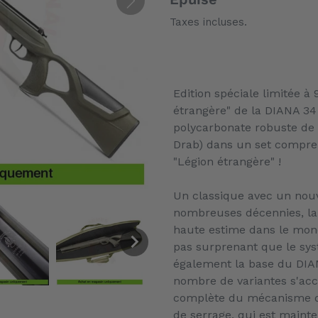
Taxes incluses.
Ajout
d'un
Edition spéciale limitée à
produit
étrangère" de la DIANA 3
à
polycarbonate robuste de 
votre
Drab) dans un set compre
panier
"Légion étrangère" !
Un classique avec un nou
nombreuses décennies, la 
haute estime dans le monde
pas surprenant que le sy
également la base du DIA
nombre de variantes s'ac
complète du mécanisme de 
de serrage, qui est maint