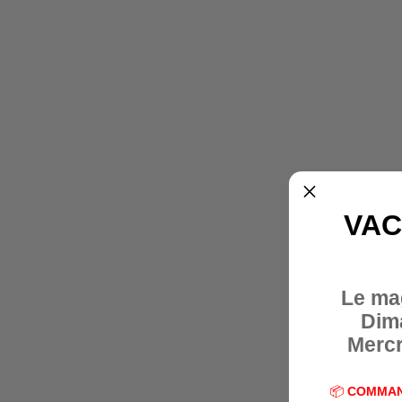
VAC
Le ma
Dim
Mercr
📦
COMMAN