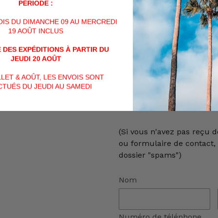
PÉRIODE :
De plus, l'achat de cet art
VOIS DU DIMANCHE 09 AU MERCREDI
personnes majeures de + d
19 AOÛT INCLUS
Veuillez nous contacter p
 DES EXPÉDITIONS À PARTIR DU
soit par téléphone au +32 (
JEUDI 20 AOÛT
mail à info@billau.be,
ILLET & AOÛT, LES ENVOIS SONT
TUÉS DU JEUDI AU SAMEDI
ou encore directement via
contact ci-dessous :
(Si vous n'avez pas reçu d
ou formulaire de contact, v
dossier "spams")
Nom
Numéro de téléphone