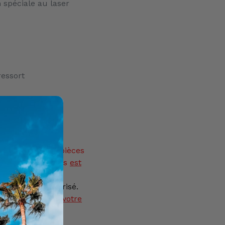
 spéciale au laser
ressort
ion limitée.
tance
d'armes, pièces
eurs et munitions
est
ysique est autorisé.
as être ajouté à votre