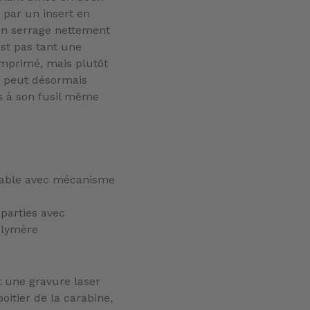
é par un insert en
 un serrage nettement
est pas tant une
omprimé, mais plutôt
t peut désormais
s à son fusil même
lable avec mécanisme
parties avec
olymère
 une gravure laser
oitier de la carabine,