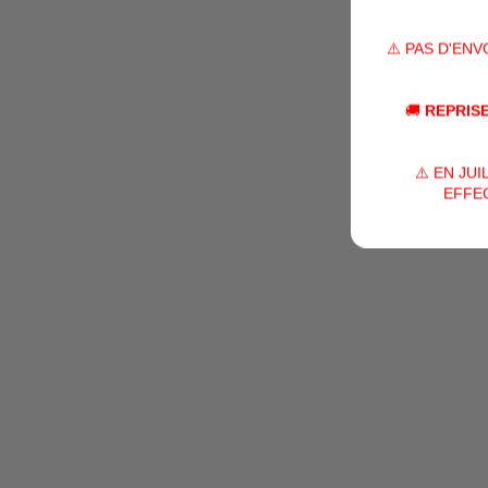
⚠️ PAS D'EN
🚚
REPRISE
⚠️ EN JU
EFFEC