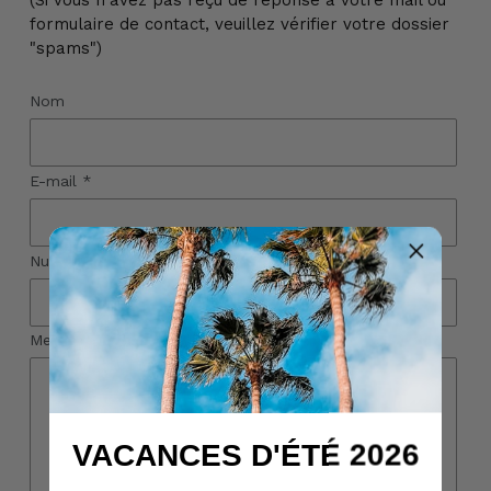
(Si vous n'avez pas reçu de réponse à votre mail ou
formulaire de contact, veuillez vérifier votre dossier
"spams")
Nom
E-mail
*
Numéro de téléphone
Message
VACANCES D'ÉTÉ 2026