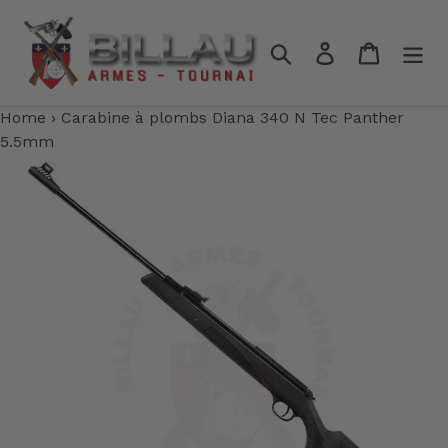
Passer
au
Rechercher
Se connecter
Panier
contenu
Home
›
Carabine à plombs Diana 340 N Tec Panther
5.5mm