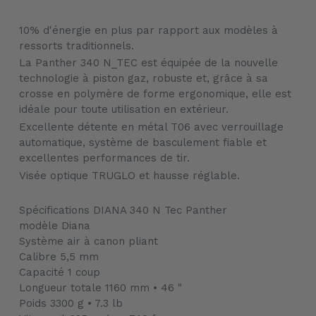
Ajout
d'un
10% d'énergie en plus par rapport aux modèles à
produit
ressorts traditionnels.
à
La Panther 340 N_TEC est équipée de la nouvelle
votre
technologie à piston gaz, robuste et, grâce à sa
panier
crosse en polymère de forme ergonomique, elle est
idéale pour toute utilisation en extérieur.
Excellente détente en métal T06 avec verrouillage
automatique, système de basculement fiable et
excellentes performances de tir.
Visée optique TRUGLO et hausse réglable.
Spécifications DIANA 340 N Tec Panther
modèle Diana
Système air à canon pliant
Calibre 5,5 mm
Capacité 1 coup
Longueur totale 1160 mm • 46 "
Poids 3300 g • 7.3 lb