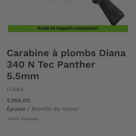
Carabine à plombs Diana
340 N Tec Panther
5.5mm
DISTRIBUTEUR
DIANA
Prix
€369,00
normal
Épuisé
/ Bientôt de retour
Taxes incluses.