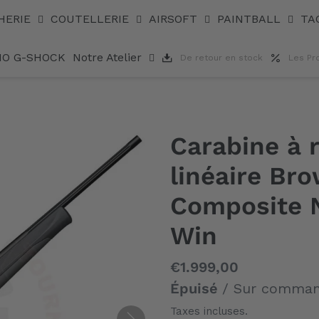
F Composite Nordic cal. 308 Win
HERIE
COUTELLERIE
AIRSOFT
PAINTBALL
TA
IO G-SHOCK
Notre Atelier
De retour en stock
Les Pr
Carabine à
linéaire Br
Composite N
Win
Prix
€1.999,00
normal
Épuisé
/ Sur comma
Taxes incluses.