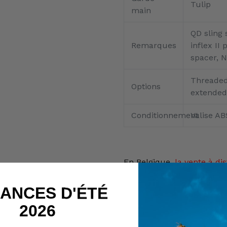
Tulip
main
QD sling 
Remarques
inflex I
spacer, 
Threaded
Options
extended
Conditionnement
Valise AB
En Belgique,
la vente
à dis
détachées d'armes, charg
interdite par la loi.
ANCES D'ÉTÉ
Seul l'achat en magasin ph
2026
Cet article ne peut donc p
panier.