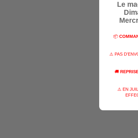
Le ma
Dim
Mercr
📦
COMMAN
⚠️ PAS D'EN
🚚
REPRISE
⚠️ EN JU
EFFEC