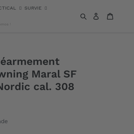
CTICAL
SURVIE
Rechercher
Se connecter
Panier
omos !
 réarmement
owning Maral SF
ordic cal. 308
nde