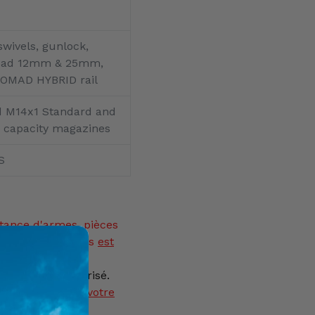
swivels, gunlock,
I pad 12mm & 25mm,
NOMAD HYBRID rail
 M14x1 Standard and
 capacity magazines
S
tance
d'armes, pièces
eurs et munitions
est
ysique est autorisé.
as être ajouté à votre