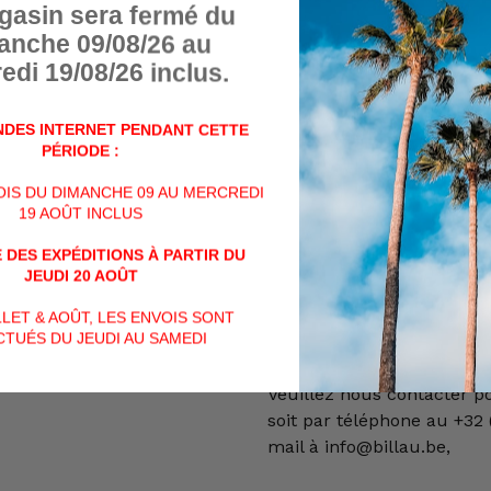
gasin sera fermé du
anche 09/08/26 au
De plus, cet article, rése
edi 19/08/26 inclus.
majeures de + de 18 ans, 
d'être titulaire, soit d'une
détention modèle 4 en ordr
DES INTERNET PENDANT CETTE
Gouverneur de Province, s
PÉRIODE :
tireur sportif corresponda
VOIS DU DIMANCHE 09 AU MERCREDI
permis de chasse, égalem
19 AOÛT INCLUS
 DES EXPÉDITIONS À PARTIR DU
VENTE POSSIBLE UNIQU
JEUDI 20 AOÛT
BENELUX (BELGIQUE, PAY
AUCUNE AUTRE EXPORTAT
ILLET & AOÛT, LES ENVOIS SONT
ALLEMAGNE, ...)
TUÉS DU JEUDI AU SAMEDI
Veuillez nous contacter p
soit par téléphone au +32 (
mail à info@billau.be,