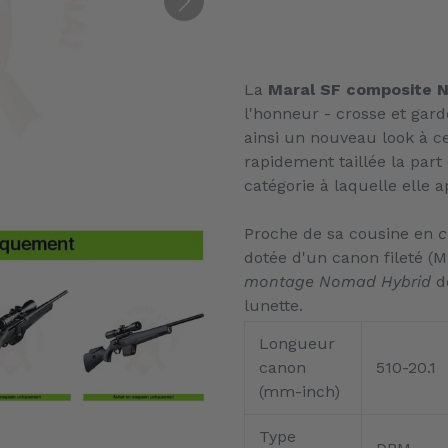
Ajout
d'un
La
Maral SF composite N
produit
l'honneur - crosse et gard
à
ainsi un nouveau look à ce
votre
rapidement taillée la part
panier
catégorie à laquelle elle a
Proche de sa cousine en
c
dotée d'un canon fileté (
montage Nomad Hybrid
de
lunette.
Longueur
canon
510-20.1
(mm-inch)
Type