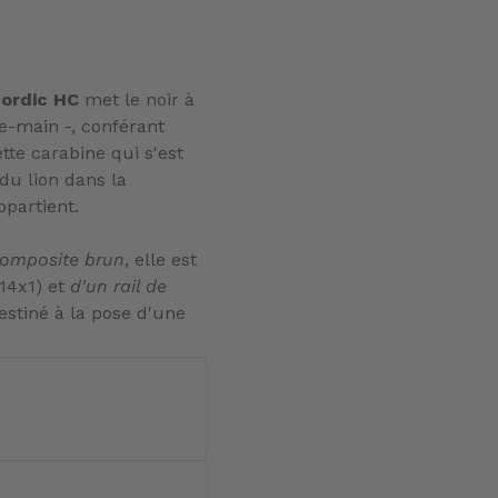
ordic HC
met le noir à
e-main -, conférant
tte carabine qui s'est
 du lion dans la
ppartient.
omposite brun
, elle est
M14x1) et
d'un rail de
stiné à la pose d'une