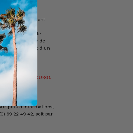
rvé aux personnes
nécessite également
 autorisation de
e, délivrée par le
oit d'une licence de
nte en ordre, soit d'un
ent en ordre.
EMENT POUR LE
S-BAS, LUXEMBOURG).
ION (FRANCE,
our plus d'informations,
0) 69 22 49 42, soit par