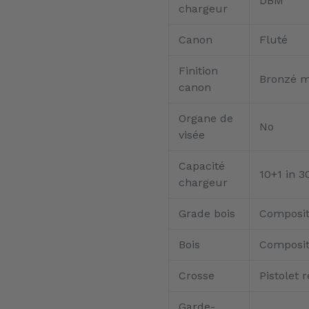
DBM
chargeur
Canon
Fluté
Finition
Bronzé m
canon
Organe de
No
visée
Capacité
10+1 in 3
chargeur
Grade bois
Composi
Bois
Composi
Crosse
Pistolet 
Garde-