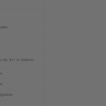
atte
0-06, 9+1 in 308win
te
te
réglable