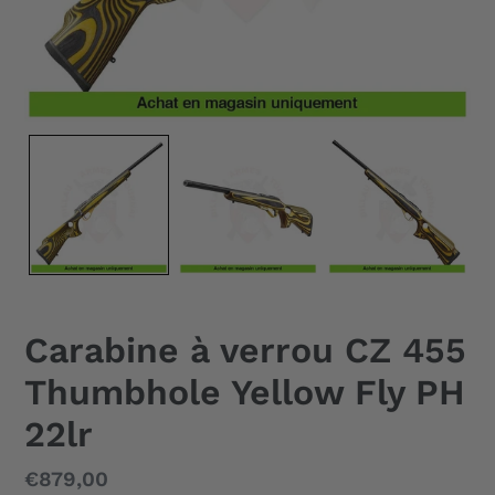
Carabine à verrou CZ 455
Thumbhole Yellow Fly PH
22lr
Prix
€879,00