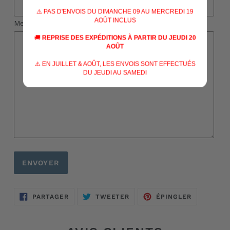
⚠️ PAS D'ENVOIS DU DIMANCHE 09 AU MERCREDI 19
AOÛT INCLUS
Message
🚚
REPRISE DES EXPÉDITIONS À PARTIR DU JEUDI 20
AOÛT
⚠️ EN JUILLET & AOÛT, LES ENVOIS SONT EFFECTUÉS
DU JEUDI AU SAMEDI
PARTAGER
TWEETER
ÉPINGLER
PARTAGER
TWEETER
ÉPINGLER
SUR
SUR
SUR
FACEBOOK
TWITTER
PINTERES