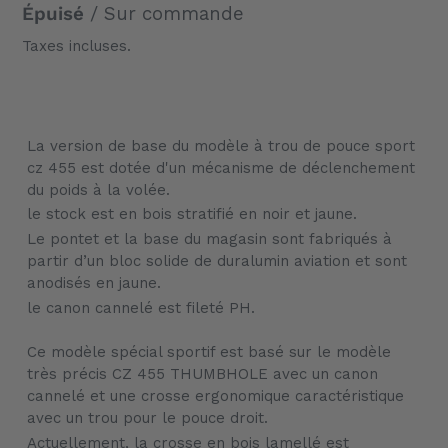
normal
Épuisé
/ Sur commande
Taxes incluses.
Ajout
d'un
La version de base du modèle à trou de pouce sport
produit
cz 455 est dotée d'un mécanisme de déclenchement
à
du poids à la volée.
votre
le stock est en bois stratifié en noir et jaune.
panier
Le pontet et la base du magasin sont fabriqués à
partir d’un bloc solide de duralumin aviation et sont
anodisés en jaune.
le canon cannelé est fileté PH.
Ce modèle spécial sportif est basé sur le modèle
très précis CZ 455 THUMBHOLE avec un canon
cannelé et une crosse ergonomique caractéristique
avec un trou pour le pouce droit.
Actuellement, la crosse en bois lamellé est