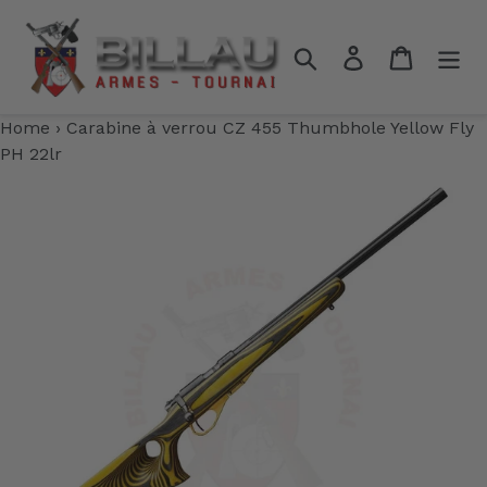
Passer
au
Rechercher
Se connecter
Panier
contenu
Home
›
Carabine à verrou CZ 455 Thumbhole Yellow Fly
PH 22lr