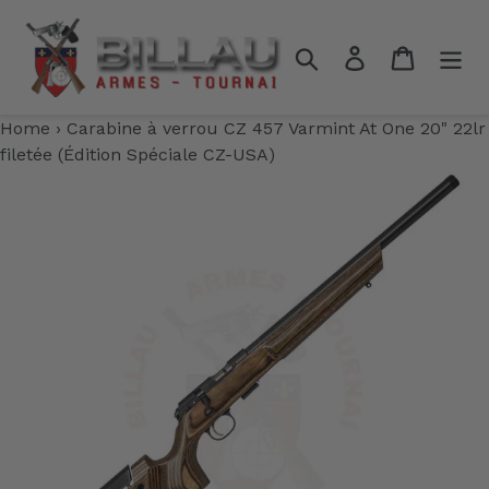
Passer
au
Rechercher
Se connecter
Panier
contenu
Home
›
Carabine à verrou CZ 457 Varmint At One 20" 22lr
filetée (Édition Spéciale CZ-USA)