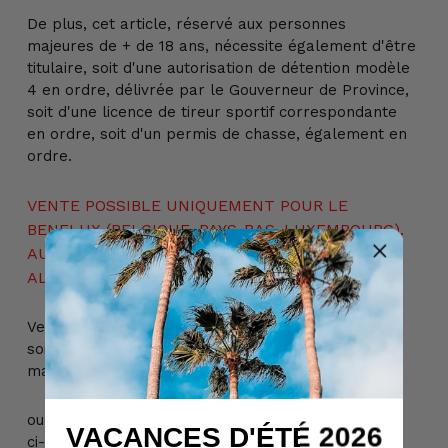
De plus, cet article, réservé aux personnes
majeures de + de 18 ans, nécessite également d'être
titulaire, soit d'une autorisation de détention modèle
4 en ordre, délivrée par le Gouverneur de Province,
soit d'une licence de tireur sportif correspondante
en ordre, soit d'un permis de chasse, également en
ordre.
VENTE POSSIBLE UNIQUEMENT POUR LE
BENELUX (BELGIQUE, PAYS-BAS, LUXEMBOURG).
AUCUNE AUTRE EXPORTATION (FRANCE,
ALLEMAGNE, ...)
Veuillez nous contacter pour plus d'informations,
soit par téléphone au +32 (0) 69 22 49 42, soit par
mail à info@billau.be,
ou encore directement via le formulaire de contact
VACANCES D'ÉTÉ 2026
ci-dessous :