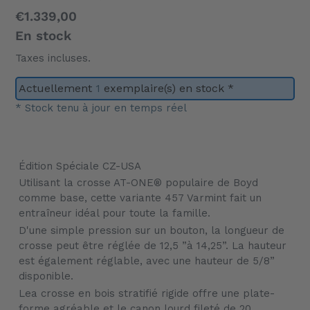
Prix
€1.339,00
normal
En stock
Taxes incluses.
Actuellement
1
exemplaire(s) en stock *
* Stock tenu à jour en temps réel
Ajout
d'un
Édition Spéciale CZ-USA
produit
Utilisant la crosse AT-ONE® populaire de Boyd
à
comme base, cette variante 457 Varmint fait un
votre
entraîneur idéal pour toute la famille.
panier
D'une simple pression sur un bouton, la longueur de
crosse peut être réglée de 12,5 ”à 14,25”. La hauteur
est également réglable, avec une hauteur de 5/8”
disponible.
Lea crosse en bois stratifié rigide offre une plate-
forme agréable et le canon lourd fileté de 20