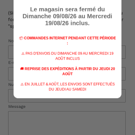
Le magasin sera fermé du
(Si vous n'avez pas reçu de réponse à votre mail ou
Dimanche 09/08/26 au Mercredi
formulaire de contact, veuillez vérifier votre dossier
19/08/26 inclus.
"spams")
📦
COMMANDES INTERNET PENDANT CETTE PÉRIODE
Nom
:
⚠️ PAS D'ENVOIS DU DIMANCHE 09 AU MERCREDI 19
AOÛT INCLUS
E-mail
*
🚚
REPRISE DES EXPÉDITIONS À PARTIR DU JEUDI 20
AOÛT
⚠️ EN JUILLET & AOÛT, LES ENVOIS SONT EFFECTUÉS
Numéro de téléphone
DU JEUDI AU SAMEDI
Message