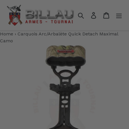
Passer
au
Rechercher
Se connecter
Panier
contenu
Home
›
Carquois Arc/Arbalète Quick Detach Maximal
Camo