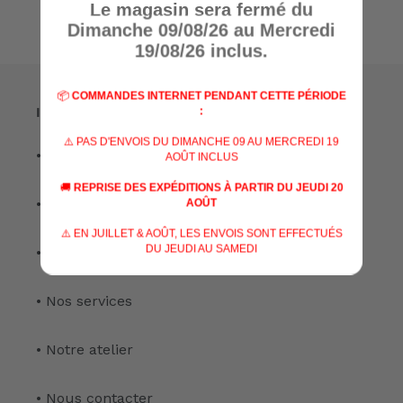
Le magasin sera fermé du
Dimanche 09/08/26 au Mercredi
19/08/26 inclus.
📦
COMMANDES INTERNET PENDANT CETTE PÉRIODE
Informations
:
⚠️ PAS D'ENVOIS DU DIMANCHE 09 AU MERCREDI 19
• A propos de nous
AOÛT INCLUS
🚚
REPRISE DES EXPÉDITIONS À PARTIR DU JEUDI 20
• Nos marques
AOÛT
⚠️ EN JUILLET & AOÛT, LES ENVOIS SONT EFFECTUÉS
DU JEUDI AU SAMEDI
• Nos spécialisations
• Nos services
• Notre atelier
• Nous contacter