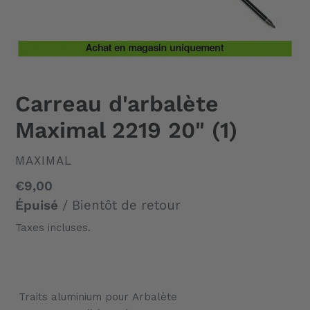
Carreau d'arbalète
Maximal 2219 20" (1)
DISTRIBUTEUR
MAXIMAL
Prix
€9,00
normal
Épuisé
/ Bientôt de retour
Taxes incluses.
Ajout
d'un
Traits aluminium pour Arbalète
produit