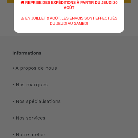
🚚
REPRISE DES EXPÉDITIONS À PARTIR DU JEUDI 20
AOÛT
⚠️ EN JUILLET & AOÛT, LES ENVOIS SONT EFFECTUÉS
DU JEUDI AU SAMEDI
Informations
• A propos de nous
• Nos marques
• Nos spécialisations
• Nos services
• Notre atelier