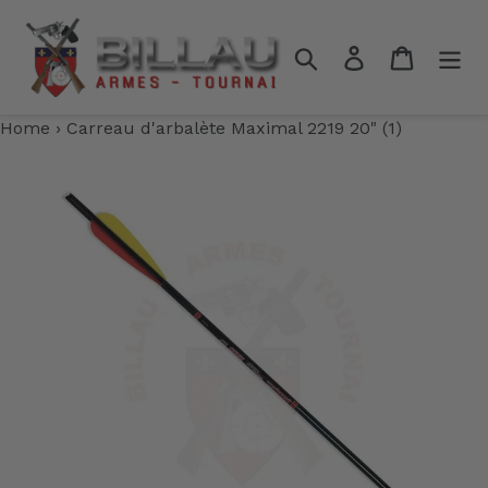
Passer
au
Rechercher
Se connecter
Panier
contenu
Home
›
Carreau d'arbalète Maximal 2219 20" (1)