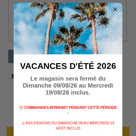
VACANCES D'ÉTÉ 2026
PARTAGER
TWEETER
ÉPINGLER
PARTAGER
TWEETER
ÉPINGLER
Le magasin sera fermé du
SUR
SUR
SUR
FACEBOOK
TWITTER
PINTERES
Dimanche 09/08/26 au Mercredi
19/08/26 inclus.
AVIS CLIENTS
📦
COMMANDES INTERNET PENDANT CETTE PÉRIODE
:
Soyez le premier à écrire un avis
⚠️ PAS D'ENVOIS DU DIMANCHE 09 AU MERCREDI 19
AOÛT INCLUS
Écrire un avis