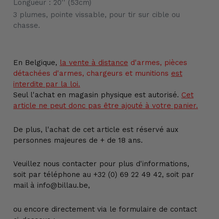
Longueur : 20'' (53cm)
à
3 plumes, pointe vissable, pour tir sur cible ou
votre
chasse.
panier
En Belgique,
la vente
à distance
d'armes, pièces
détachées d'armes, chargeurs et munitions
est
interdite par la loi.
Seul l'achat en magasin physique est autorisé.
Cet
article ne peut donc pas être ajouté à votre panier.
De plus, l'achat de cet article est réservé aux
personnes majeures de + de 18 ans.
Veuillez nous contacter pour plus d'informations,
soit par téléphone au +32 (0) 69 22 49 42, soit par
mail à info@billau.be,
ou encore directement via le formulaire de contact