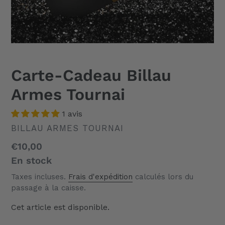
Carte-Cadeau Billau
Armes Tournai
1 avis
DISTRIBUTEUR
BILLAU ARMES TOURNAI
Prix
€10,00
normal
En stock
Taxes incluses.
Frais d'expédition
calculés lors du
passage à la caisse.
Cet article est disponible.