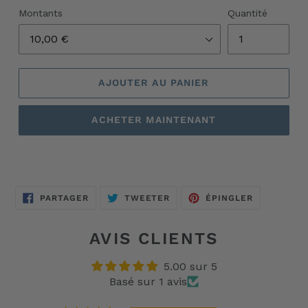
Montants
Quantité
AJOUTER AU PANIER
ACHETER MAINTENANT
Ajout
d'un
produit
PARTAGER
TWEETER
ÉPINGLER
PARTAGER
TWEETER
ÉPINGLER
à
SUR
SUR
SUR
FACEBOOK
TWITTER
PINTEREST
votre
panier
AVIS CLIENTS
5.00 sur 5
Basé sur 1 avis