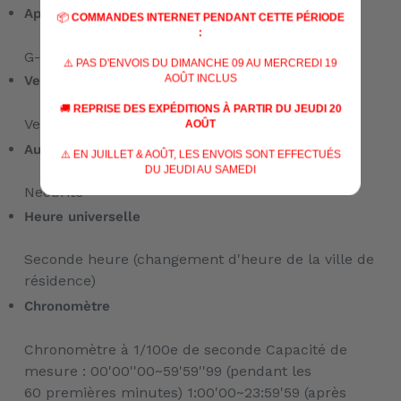
Applications
📦
COMMANDES INTERNET PENDANT CETTE PÉRIODE
:
G-SHOCK Connected
⚠️ PAS D'ENVOIS DU DIMANCHE 09 AU MERCREDI 19
AOÛT INCLUS
Verre
🚚
REPRISE DES EXPÉDITIONS À PARTIR DU JEUDI 20
Verre minéral
AOÛT
Autres
⚠️ EN JUILLET & AOÛT, LES ENVOIS SONT EFFECTUÉS
DU JEUDI AU SAMEDI
Neobrite
Heure universelle
Seconde heure (changement d'heure de la ville de
résidence)
Chronomètre
Chronomètre à 1/100e de seconde Capacité de
mesure : 00'00''00~59'59''99 (pendant les
60 premières minutes) 1:00'00~23:59'59 (après