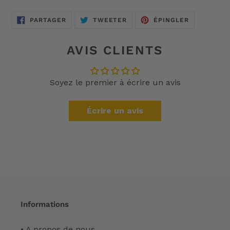
PARTAGER
TWEETER
ÉPINGLER
PARTAGER
TWEETER
ÉPINGLER
SUR
SUR
SUR
FACEBOOK
TWITTER
PINTEREST
AVIS CLIENTS
Soyez le premier à écrire un avis
Écrire un avis
Informations
• A propos de nous