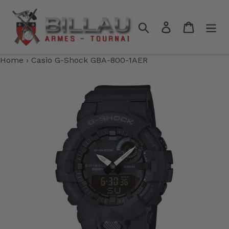
Passer
au
Rechercher
Se connecter
Panier
contenu
Home
›
Casio G-Shock GBA-800-1AER