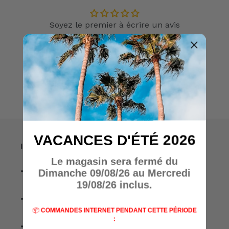
Soyez le premier à écrire un avis
Écrire un avis
VACANCES D'ÉTÉ 2026
Informations
Le magasin sera fermé du
• A propos de nous
Dimanche 09/08/26 au Mercredi
19/08/26 inclus.
• Nos marques
📦
COMMANDES INTERNET PENDANT CETTE PÉRIODE
:
• Nos spécialisations