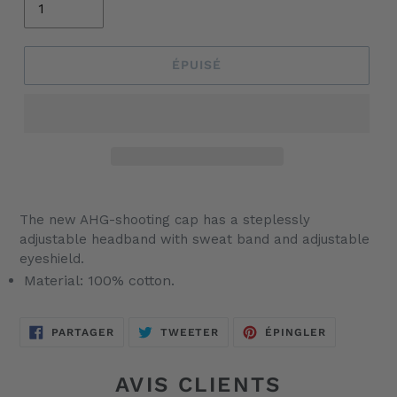
ÉPUISÉ
Ajout
d'un
The new AHG-shooting cap has a steplessly
produit
adjustable headband with sweat band and adjustable
à
eyeshield.
votre
Material: 100% cotton.
panier
PARTAGER
TWEETER
ÉPINGLER
PARTAGER
TWEETER
ÉPINGLER
SUR
SUR
SUR
FACEBOOK
TWITTER
PINTEREST
AVIS CLIENTS