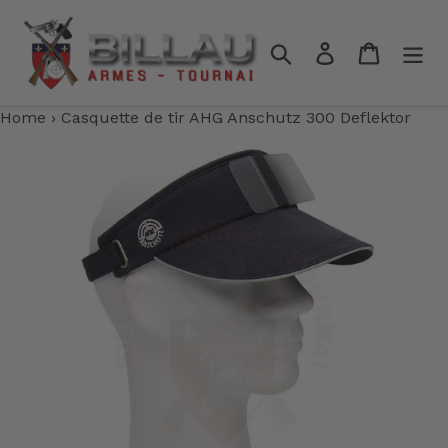
Passer
au
Rechercher
Se connecter
Panier
contenu
Home
›
Casquette de tir AHG Anschutz 300 Deflektor