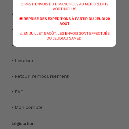
⚠️ PAS D'ENVOIS DU DIMANCHE 09 AU MERCREDI 19
AOÛT INCLUS
• Nos services
🚚
REPRISE DES EXPÉDITIONS À PARTIR DU JEUDI 20
AOÛT
• Notre atelier
⚠️ EN JUILLET & AOÛT, LES ENVOIS SONT EFFECTUÉS
DU JEUDI AU SAMEDI
• Nous contacter
• Livraison
• Retour, remboursement
• FAQ
• Mon compte
Législation