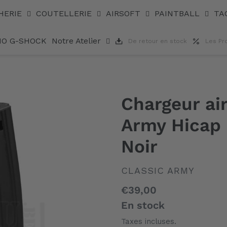
ps Metal Noir
HERIE
COUTELLERIE
AIRSOFT
PAINTBALL
TA
IO G-SHOCK
Notre Atelier
De retour en stock
Les Pr
Chargeur ai
Army Hicap
Noir
DISTRIBUTEUR
CLASSIC ARMY
Prix
€39,00
normal
En stock
Taxes incluses.