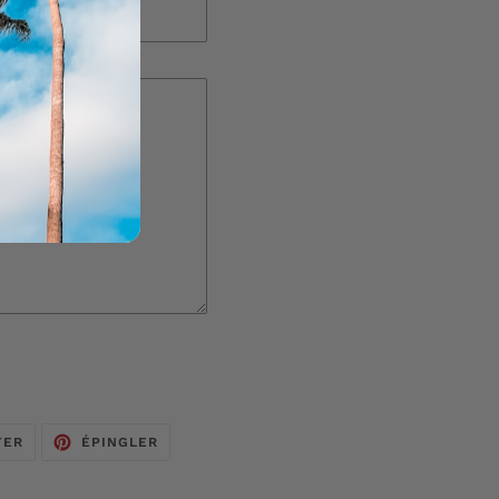
TWEETER
ÉPINGLER
TER
ÉPINGLER
SUR
SUR
TWITTER
PINTEREST