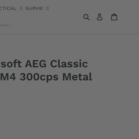
CTICAL
SURVIE
Rechercher
Se connecter
Panier
omos !
rsoft AEG Classic
 M4 300cps Metal