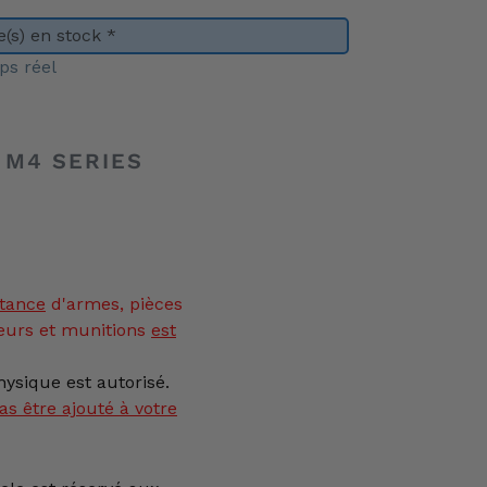
(s) en stock *
ps réel
 M4 SERIES
tance
d'armes, pièces
eurs et munitions
est
ysique est autorisé.
as être ajouté à votre