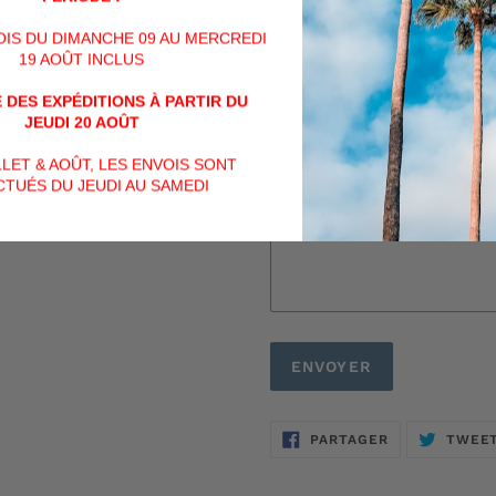
VOIS DU DIMANCHE 09 AU MERCREDI
Message
19 AOÛT INCLUS
 DES EXPÉDITIONS À PARTIR DU
JEUDI 20 AOÛT
ILLET & AOÛT, LES ENVOIS SONT
TUÉS DU JEUDI AU SAMEDI
PARTAGER
PARTAGER
TWEE
SUR
FACEBOOK