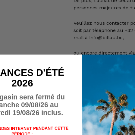
De plus, l'achat de cet art
personnes majeures de + d
Veuillez nous contacter p
soit par téléphone au +32 (
mail à info@billau.be,
ou encore directement via
contact ci-dessous :
ANCES D'ÉTÉ
(Si vous n'avez pas reçu d
2026
ou formulaire de contact, v
dossier "spams")
gasin sera fermé du
anche 09/08/26 au
Nom
edi 19/08/26 inclus.
Numéro de téléphone
DES INTERNET PENDANT CETTE
PÉRIODE :