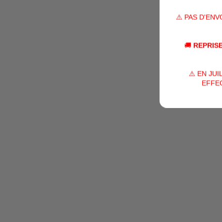
⚠️ PAS D'EN
🚚
REPRISE
⚠️ EN JU
EFFEC