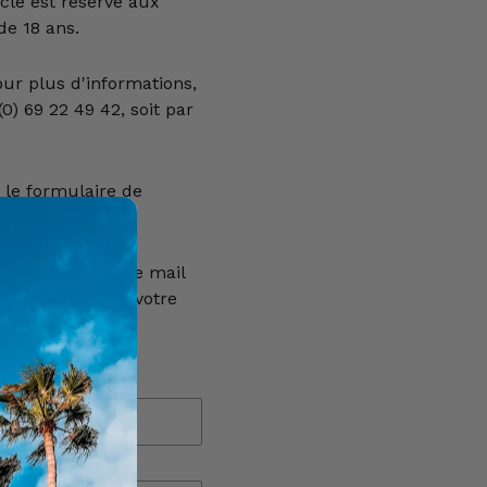
icle est réservé aux
e 18 ans.
our plus d'informations,
0) 69 22 49 42, soit par
 le formulaire de
e réponse à votre mail
euillez vérifier votre
E-mail
*