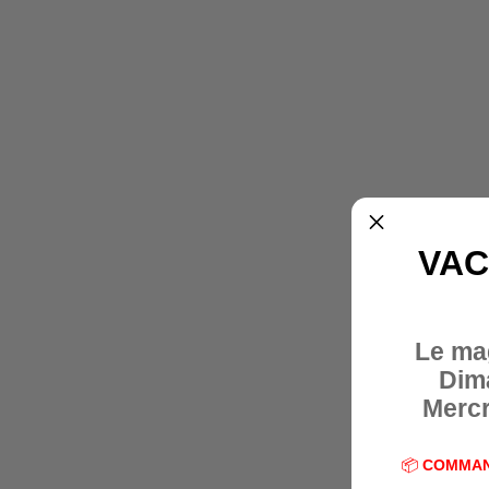
VAC
Le ma
Dim
Mercr
📦
COMMAN