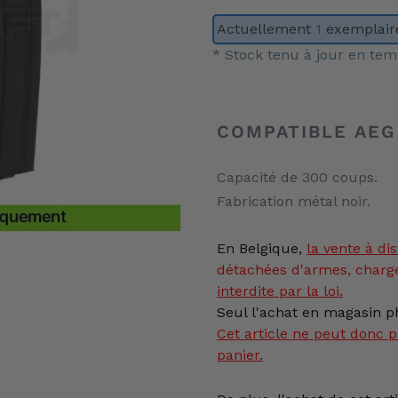
Actuellement
1
exemplaire
* Stock tenu à jour en tem
Ajout
d'un
COMPATIBLE AEG
produit
à
Capacité de 300 coups.
votre
Fabrication métal noir.
panier
En Belgique,
la vente
à dis
détachées d'armes, charg
interdite par la loi.
Seul l'achat en magasin ph
Cet article ne peut donc p
panier.