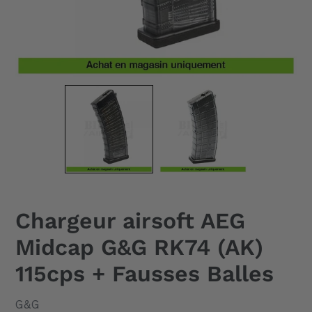
Chargeur airsoft AEG
Midcap G&G RK74 (AK)
115cps + Fausses Balles
DISTRIBUTEUR
G&G