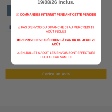
19/08/26 inclus.
📦
COMMANDES INTERNET PENDANT CETTE PÉRIODE
:
PARTAGER
TWEETER
ÉPINGLER
PARTAGER
TWEETER
ÉPINGLER
⚠️ PAS D'ENVOIS DU DIMANCHE 09 AU MERCREDI 19
SUR
SUR
SUR
AOÛT INCLUS
FACEBOOK
TWITTER
PINTERES
🚚
REPRISE DES EXPÉDITIONS À PARTIR DU JEUDI 20
AVIS CLIENTS
AOÛT
⚠️ EN JUILLET & AOÛT, LES ENVOIS SONT EFFECTUÉS
DU JEUDI AU SAMEDI
Soyez le premier à écrire un avis
Écrire un avis