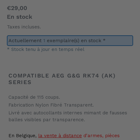
Prix
€29,00
normal
En stock
Taxes incluses.
Actuellement
1
exemplaire(s) en stock *
* Stock tenu à jour en temps réel
Ajout
d'un
COMPATIBLE AEG G&G RK74 (AK)
produit
SERIES
à
votre
Capacité de 115 coups.
panier
Fabrication Nylon Fibré Transparent.
Livré avec autocollants internes mimant de fausses
balles visibles par transparence.
En Belgique,
la vente
à distance
d'armes, pièces