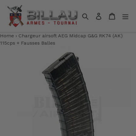
Passer
au
Rechercher
Se connecter
Panier
contenu
Home
›
Chargeur airsoft AEG Midcap G&G RK74 (AK)
115cps + Fausses Balles