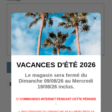
VACANCES D'ÉTÉ 2026
Le magasin sera fermé du
Dimanche 09/08/26 au Mercredi
PARTAGER
TWEETER
ÉPINGLER
PARTAGER
TWEETER
ÉPINGLER
19/08/26 inclus.
SUR
SUR
SUR
FACEBOOK
TWITTER
PINTERES
📦
COMMANDES INTERNET PENDANT CETTE PÉRIODE
AVIS CLIENTS
:
⚠️ PAS D'ENVOIS DU DIMANCHE 09 AU MERCREDI 19