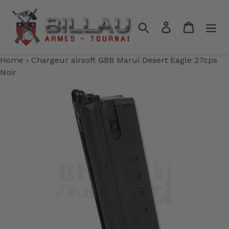
Passer
au
Rechercher
Se connecter
Panier
contenu
Home
›
Chargeur airsoft GBB Marui Desert Eagle 27cps
Noir