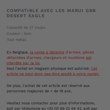
Ajout
d'un
COMPATIBLE AVEC LES MARUI GBB
produit
DESERT EAGLE
à
votre
Capacité de 27 coups.
panier
Couleur : Noir.
Tout métal.
En Belgique,
la vente
à distance
d'armes, pièces
détachées d'armes, chargeurs et munitions
est
interdite par la loi.
Seul l'achat en magasin physique est autorisé.
Cet
article ne peut donc pas être ajouté à votre panier.
De plus, l'achat de cet article est réservé aux
personnes majeures de + de 18 ans.
Veuillez nous contacter pour plus d'informations,
soit par téléphone au +32 (0) 69 22 49 42, soit par