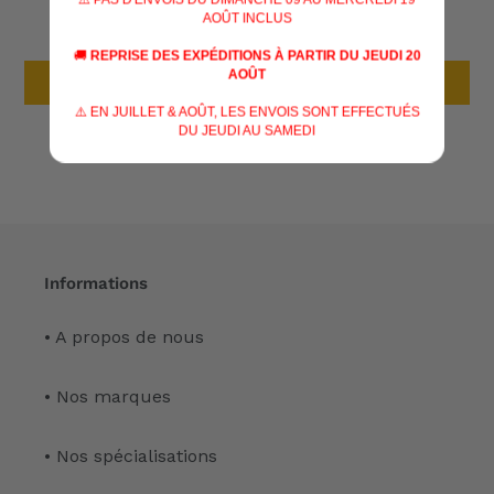
AOÛT INCLUS
Soyez le premier à écrire un avis
🚚
REPRISE DES EXPÉDITIONS À PARTIR DU JEUDI 20
AOÛT
Écrire un avis
⚠️ EN JUILLET & AOÛT, LES ENVOIS SONT EFFECTUÉS
DU JEUDI AU SAMEDI
Informations
• A propos de nous
• Nos marques
• Nos spécialisations