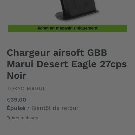
Chargeur airsoft GBB
Marui Desert Eagle 27cps
Noir
DISTRIBUTEUR
TOKYO MARUI
Prix
€39,00
normal
Épuisé
/ Bientôt de retour
Taxes incluses.