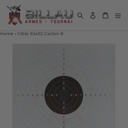
Passer
au
Rechercher
Se connecter
Panier
contenu
Home
›
Cible 52x52 Carton B