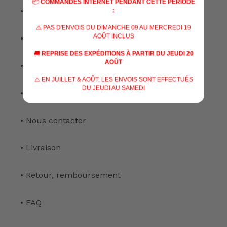
📦
COMMANDES INTERNET PENDANT CETTE PÉRIODE
• Nos marques
:
⚠️ PAS D'ENVOIS DU DIMANCHE 09 AU MERCREDI 19
AOÛT INCLUS
• Nos spécialisations
🚚
REPRISE DES EXPÉDITIONS À PARTIR DU JEUDI 20
AOÛT
• Nos services
⚠️ EN JUILLET & AOÛT, LES ENVOIS SONT EFFECTUÉS
DU JEUDI AU SAMEDI
• Notre atelier
• Nous contacter
• Livraison
• Retour, remboursement
• FAQ