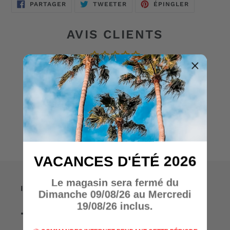
PARTAGER
TWEETER
ÉPINGLER
PARTAGER
TWEETER
ÉPINGLER
SUR
SUR
SUR
FACEBOOK
TWITTER
PINTEREST
AVIS CLIENTS
Soyez le premier à écrire un avis
Écrire un avis
VACANCES D'ÉTÉ 2026
Le magasin sera fermé du
Informations
Dimanche 09/08/26 au Mercredi
19/08/26 inclus.
• A propos de nous