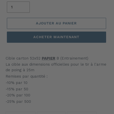
AJOUTER AU PANIER
ACHETER MAINTENANT
Ajout
d'un
Cible carton 52x52
PAPIER
B (Entrainement)
produit
La cible aux dimensions officielles pour le tir à l'arme
à
de poing à 25m
votre
Remises par quantité :
panier
-10% par 10
-15% par 50
-20% par 100
-25% par 500