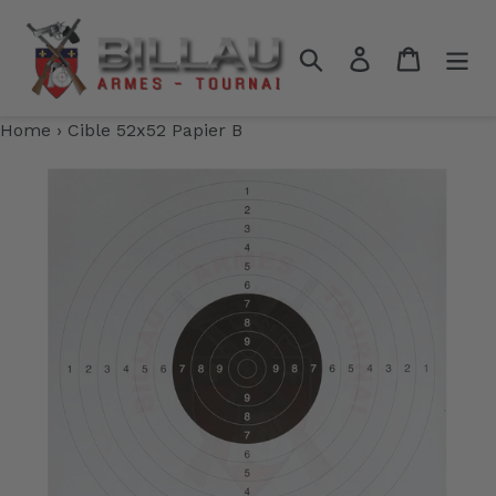
Passer
au
Rechercher
Se connecter
Panier
contenu
Home
›
Cible 52x52 Papier B