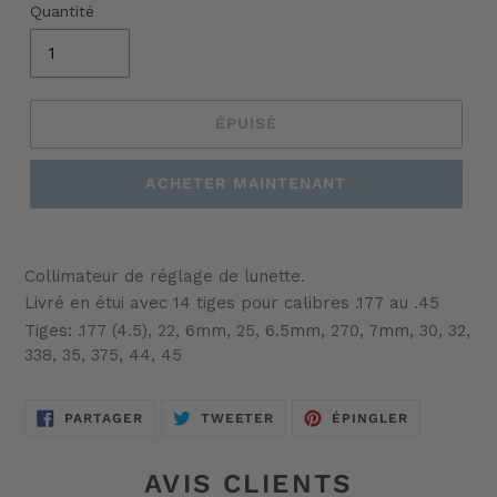
Quantité
ÉPUISÉ
ACHETER MAINTENANT
Ajout
d'un
Collimateur de réglage de lunette.
produit
Livré en étui avec 14 tiges pour calibres .177 au .45
à
Tiges: .177 (4.5), 22, 6mm, 25, 6.5mm, 270, 7mm, 30, 32,
votre
338, 35, 375, 44, 45
panier
PARTAGER
TWEETER
ÉPINGLER
PARTAGER
TWEETER
ÉPINGLER
SUR
SUR
SUR
FACEBOOK
TWITTER
PINTEREST
AVIS CLIENTS