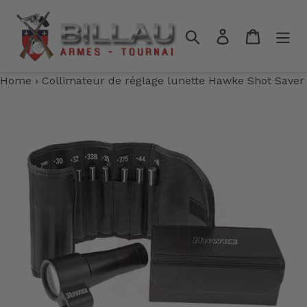
Passer
au
Rechercher
Se connecter
Panier
contenu
Home
›
Collimateur de réglage lunette Hawke Shot Saver