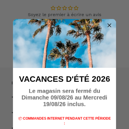
Soyez le premier à écrire un avis
Écrire un avis
VACANCES D'ÉTÉ 2026
Informations
Le magasin sera fermé du
• A propos de nous
Dimanche 09/08/26 au Mercredi
19/08/26 inclus.
• Nos marques
📦
COMMANDES INTERNET PENDANT CETTE PÉRIODE
:
• Nos spécialisations