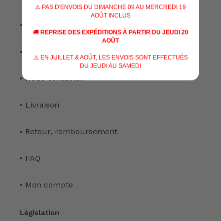
⚠️ PAS D'ENVOIS DU DIMANCHE 09 AU MERCREDI 19
AOÛT INCLUS
• Nos services
🚚
REPRISE DES EXPÉDITIONS À PARTIR DU JEUDI 20
AOÛT
• Notre atelier
⚠️ EN JUILLET & AOÛT, LES ENVOIS SONT EFFECTUÉS
DU JEUDI AU SAMEDI
• Nous contacter
• Livraison
• Retour, remboursement
• FAQ
• Mon compte
Législation