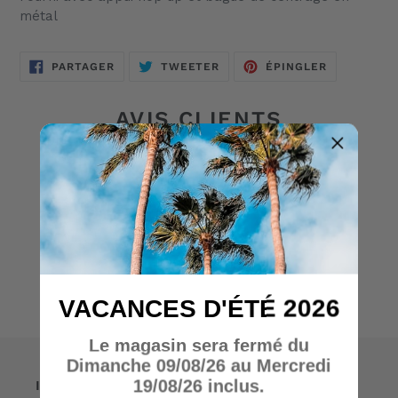
métal
PARTAGER
TWEETER
ÉPINGLER
PARTAGER
TWEETER
ÉPINGLER
SUR
SUR
SUR
FACEBOOK
TWITTER
PINTEREST
AVIS CLIENTS
Soyez le premier à écrire un avis
Écrire un avis
VACANCES D'ÉTÉ 2026
Le magasin sera fermé du
Dimanche 09/08/26 au Mercredi
19/08/26 inclus.
Informations