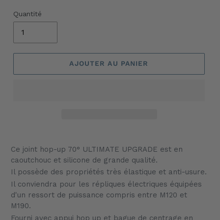
Quantité
AJOUTER AU PANIER
Ajout
d'un
Ce joint hop-up 70° ULTIMATE UPGRADE est en
produit
caoutchouc et silicone de grande qualité.
à
Il possède des propriétés très élastique et anti-usure.
votre
Il conviendra pour les répliques électriques équipées
panier
d'un ressort de puissance compris entre M120 et
M190.
Fourni avec appui hop up et bague de centrage en