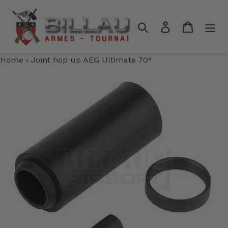
Passer
au
Rechercher
Se connecter
Panier
contenu
Home
›
Joint hop up AEG Ultimate 70°