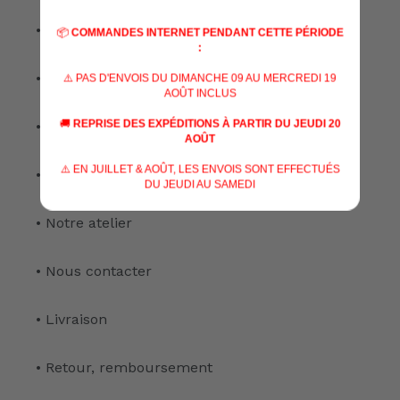
• A propos de nous
📦
COMMANDES INTERNET PENDANT CETTE PÉRIODE
:
• Nos marques
⚠️ PAS D'ENVOIS DU DIMANCHE 09 AU MERCREDI 19
AOÛT INCLUS
🚚
REPRISE DES EXPÉDITIONS À PARTIR DU JEUDI 20
• Nos spécialisations
AOÛT
⚠️ EN JUILLET & AOÛT, LES ENVOIS SONT EFFECTUÉS
• Nos services
DU JEUDI AU SAMEDI
• Notre atelier
• Nous contacter
• Livraison
• Retour, remboursement