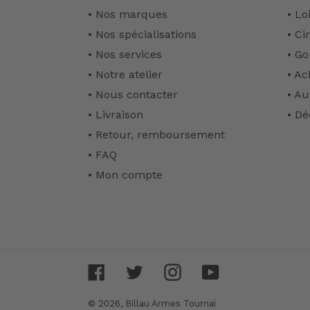
• Nos marques
• Lo
• Nos spécialisations
• Ci
• Nos services
• Go
• Notre atelier
• Ac
• Nous contacter
• Au
• Livraison
• Dé
• Retour, remboursement
• FAQ
• Mon compte
Facebook
Twitter
Instagram
YouTube
© 2026,
Billau Armes Tournai