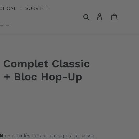
CTICAL
SURVIE
Rechercher
Se connecter
Panier
omos !
 Complet Classic
 + Bloc Hop-Up
ition
calculés lors du passage à la caisse.