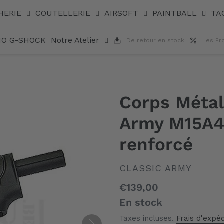
Hop-Up renforcé
HERIE
COUTELLERIE
AIRSOFT
PAINTBALL
TA
IO G-SHOCK
Notre Atelier
De retour en stock
Les Pr
Corps Métal
Army M15A4
renforcé
DISTRIBUTEUR
CLASSIC ARMY
Prix
€139,00
normal
En stock
Taxes incluses.
Frais d'expéd