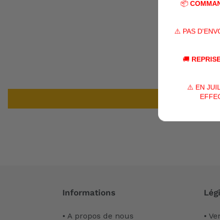
📦
COMMAN
⚠️ PAS D'EN
🚚
REPRISE
⚠️ EN JU
EFFEC
Informations
Légi
• A propos de nous
• Ve