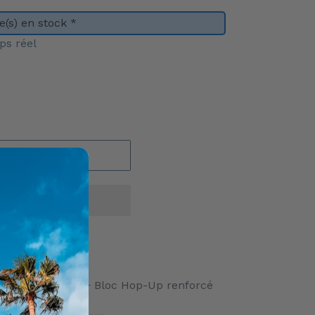
(s) en stock *
ps réel
U PANIER
sic Army M15A4 + Bloc Hop-Up renforcé