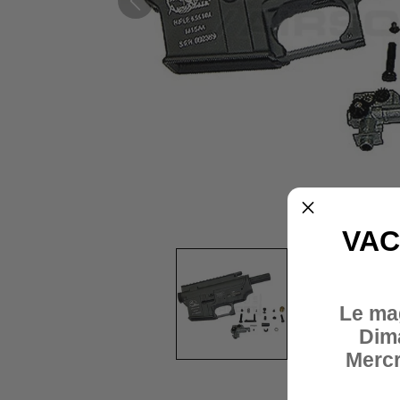
VAC
Le ma
Dim
Mercr