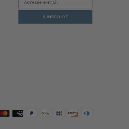
S'INSCRIRE
Moyens
de
paiement