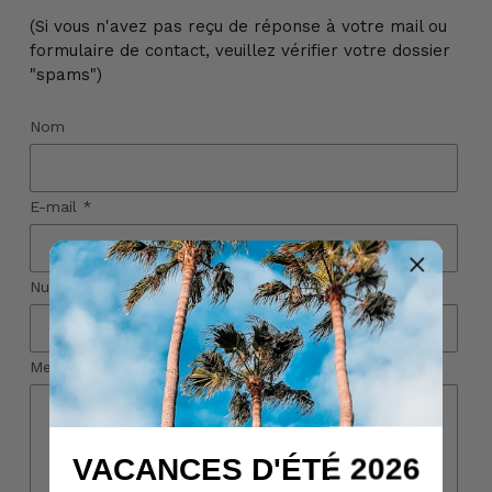
(Si vous n'avez pas reçu de réponse à votre mail ou
formulaire de contact, veuillez vérifier votre dossier
"spams")
Nom
E-mail
*
Numéro de téléphone
Message
VACANCES D'ÉTÉ 2026