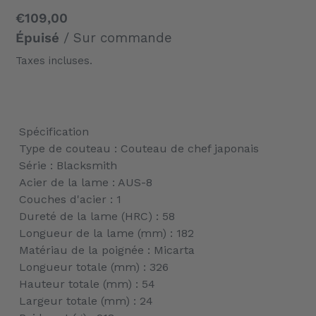
Prix
€109,00
normal
Épuisé
/ Sur commande
Taxes incluses.
Ajout
d'un
Spécification
produit
Type de couteau : Couteau de chef japonais
à
Série : Blacksmith
votre
Acier de la lame : AUS-8
panier
Couches d'acier : 1
Dureté de la lame (HRC) : 58
Longueur de la lame (mm) : 182
Matériau de la poignée : Micarta
Longueur totale (mm) : 326
Hauteur totale (mm) : 54
Largeur totale (mm) : 24