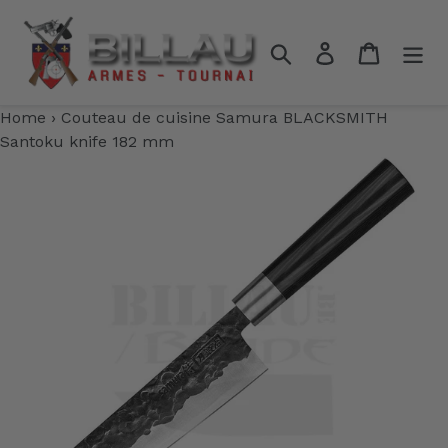
Passer
au
Rechercher
Se connecter
Panier
contenu
Home
›
Couteau de cuisine Samura BLACKSMITH
Santoku knife 182 mm