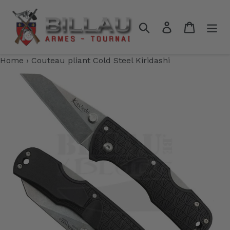
Passer
au
Rechercher
Se connecter
Panier
contenu
Home
›
Couteau pliant Cold Steel Kiridashi