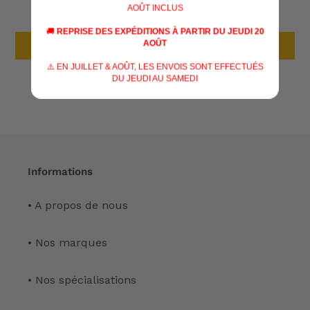
Soyez le premier à écrire un avis
AOÛT INCLUS
🚚
REPRISE DES EXPÉDITIONS À PARTIR DU JEUDI 20
AOÛT
Écrire un avis
⚠️ EN JUILLET & AOÛT, LES ENVOIS SONT EFFECTUÉS
DU JEUDI AU SAMEDI
Informations
• A propos de nous
• Nos marques
• Nos spécialisations