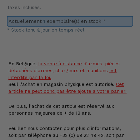
Taxes incluses.
Actuellement
1
exemplaire(s) en stock *
* Stock tenu à jour en temps réel
Ajout
d'un
produit
En Belgique,
la vente
à distance
d'armes, pièces
à
détachées d'armes, chargeurs et munitions
est
votre
interdite par la loi.
panier
Seul l'achat en magasin physique est autorisé.
Cet
article ne peut donc pas être ajouté à votre panier.
De plus, l'achat de cet article est réservé aux
personnes majeures de + de 18 ans.
Veuillez nous contacter pour plus d'informations,
soit par téléphone au +32 (0) 69 22 49 42, soit par