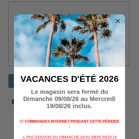
VACANCES D'ÉTÉ 2026
Le magasin sera fermé du
Dimanche 09/08/26 au Mercredi
PARTAGER
TWEETER
ÉPINGLER
PARTAGER
TWEETER
ÉPINGLER
SUR
SUR
SUR
19/08/26 inclus.
FACEBOOK
TWITTER
PINTERES
AVIS CLIENTS
📦
COMMANDES INTERNET PENDANT CETTE PÉRIODE
:
⚠️ PAS D'ENVOIS DU DIMANCHE 09 AU MERCREDI 19