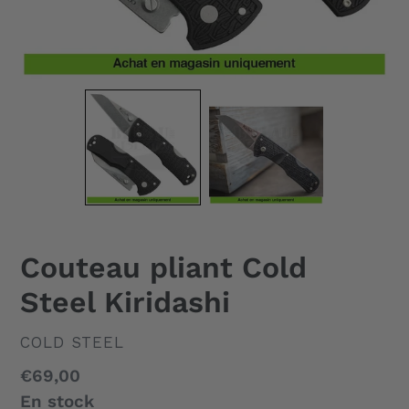
Couteau pliant Cold
Steel Kiridashi
DISTRIBUTEUR
COLD STEEL
Prix
€69,00
normal
En stock