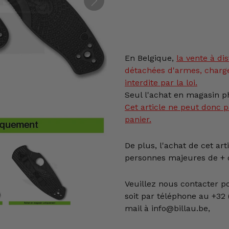
Ajout
d'un
produit
En Belgique,
la vente
à dis
à
détachées d'armes, charg
votre
interdite par la loi.
panier
Seul l'achat en magasin ph
Cet article ne peut donc p
panier.
De plus, l'achat de cet art
personnes majeures de + d
Veuillez nous contacter p
soit par téléphone au +32 (
mail à info@billau.be,