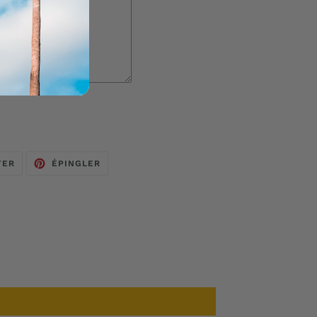
TWEETER
ÉPINGLER
TER
ÉPINGLER
SUR
SUR
TWITTER
PINTEREST