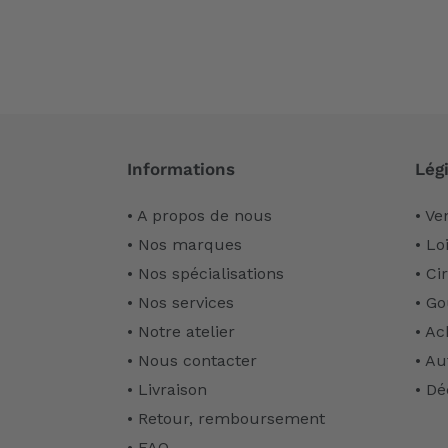
Informations
Légi
• A propos de nous
• Ve
• Nos marques
• Lo
• Nos spécialisations
• Ci
• Nos services
• Go
• Notre atelier
• Ac
• Nous contacter
• Au
• Livraison
• Dé
• Retour, remboursement
• FAQ