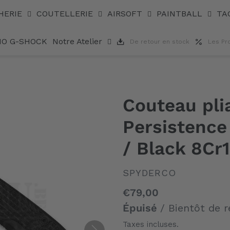
 Black / Black 8Cr13MoV PE
HERIE
COUTELLERIE
AIRSOFT
PAINTBALL
TA
IO G-SHOCK
Notre Atelier
De retour en stock
Les Pr
Couteau pli
Persistence
/ Black 8Cr
DISTRIBUTEUR
SPYDERCO
Prix
€79,00
normal
Épuisé
/ Bientôt de r
Taxes incluses.