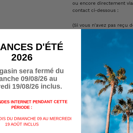
ou encore directement via
contact ci-dessous :
(Si vous n'avez pas reçu d
ou formulaire de contact, v
dossier "spams")
ANCES D'ÉTÉ
2026
Nom
gasin sera fermé du
Numéro de téléphone
anche 09/08/26 au
edi 19/08/26 inclus.
Message
DES INTERNET PENDANT CETTE
PÉRIODE :
VOIS DU DIMANCHE 09 AU MERCREDI
19 AOÛT INCLUS