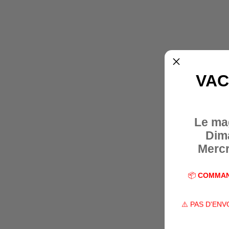
VAC
Le ma
Dim
Mercr
📦
COMMAN
⚠️ PAS D'EN