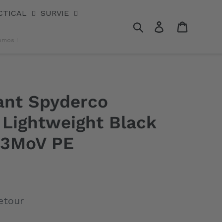
CTICAL
SURVIE
Rechercher
Se connecter
Panier
omos !
ant Spyderco
 Lightweight Black
13MoV PE
etour