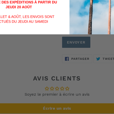
 DES EXPÉDITIONS À PARTIR DU
JEUDI 20 AOÛT
ILLET & AOÛT, LES ENVOIS SONT
TUÉS DU JEUDI AU SAMEDI
PARTAGER
PARTAGER
TWEE
SUR
FACEBOOK
AVIS CLIENTS
Soyez le premier à écrire un avis
Écrire un avis