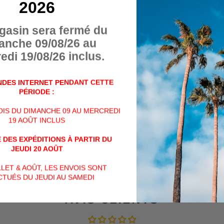
résistance de pointe pour 
2026
bords nettement aiguisés p
Les micro-dentelures des 
gasin sera fermé du
supplémentaire, ce qui sig
anche 09/08/26 au
plus stables et plus précis
edi 19/08/26 inclus.
COUTEAU
• Forme de la lame : 7 cm 
DES INTERNET PENDANT CETTE
• Bord de la lame : bord fin
PÉRIODE :
• Finition de la lame : sabl
VOIS DU DIMANCHE 09 AU MERCREDI
• Serrure : doublure CISE
19 AOÛT INCLUS
• Couteau/ciseaux : acier 
• Poignée : aluminium ano
 DES EXPÉDITIONS À PARTIR DU
JEUDI 20 AOÛT
PARTAGER
PARTAGER
TWEET
ILLET & AOÛT, LES ENVOIS SONT
SUR
TUÉS DU JEUDI AU SAMEDI
FACEBOOK
AVIS CLIENTS