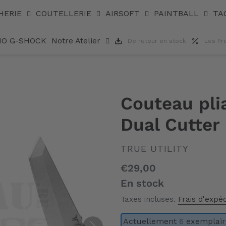
HERIE
COUTELLERIE
AIRSOFT
PAINTBALL
TA
IO G-SHOCK
Notre Atelier
De retour en stock
Les Pr
Couteau plia
Dual Cutter
DISTRIBUTEUR
TRUE UTILITY
Prix
€29,00
normal
En stock
Taxes incluses.
Frais d'expéd
Actuellement
6
exemplaire