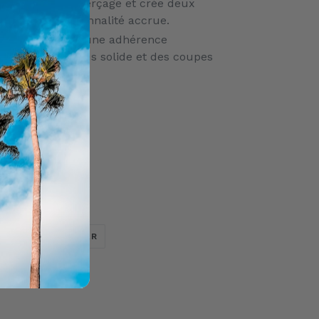
les travaux de perçage et crée deux
our une fonctionnalité accrue.
ciseaux offrent une adhérence
nifie un bord plus solide et des coupes
es.
Tanto
ée
AUX
inoxydable 3Cr13
disé
TWEETER
ÉPINGLER
ER
ÉPINGLER
SUR
SUR
TWITTER
PINTEREST