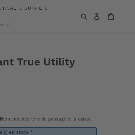
CTICAL
SURVIE
Rechercher
Se connecter
Panier
omos !
nt True Utility
ition
calculés lors du passage à la caisse.
(s) en stock *