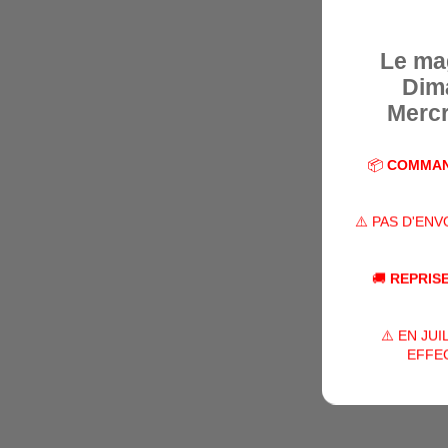
Le ma
Dim
Mercr
📦
COMMAN
⚠️ PAS D'EN
🚚
REPRISE
⚠️ EN JU
EFFEC