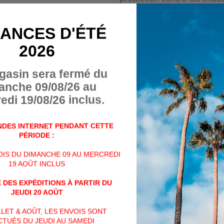
LAÇAGE “WRAPPING FAS
ANCES D'ÉTÉ
positionnement et confort
2026
SUPPORT ET AMORTISSE
mélange particulier Megagr
gasin sera fermé du
optimales sur tous les type
anche 09/08/26 au
Poids : 510gr
edi 19/08/26 inclus.
Tige:
Suede hydrofuge,(coyo
Doublure:
Gore-Tex Perfo
DES INTERNET PENDANT CETTE
PÉRIODE :
Sous-pied:
avec structure 
Première de Propreté Am
VOIS DU DIMANCHE 09 AU MERCREDI
feutre. Il rend plus facile l
19 AOÛT INCLUS
le talon et sur le métatars
 DES EXPÉDITIONS À PARTIR DU
et feutre en charbon actif 
JEUDI 20 AOÛT
Protections:
Malleole et p
ILLET & AOÛT, LES ENVOIS SONT
Semelle:
Vibram® avec int
TUÉS DU JEUDI AU SAMEDI