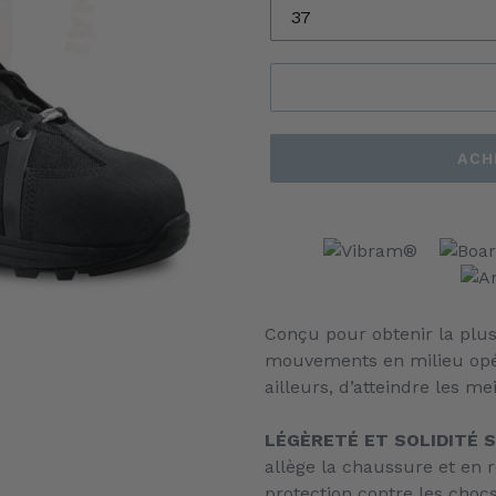
ACH
Ajout
d'un
produit
à
votre
Conçu pour obtenir la plus 
panier
mouvements en milieu opér
ailleurs, d’atteindre les me
LÉGÈRETÉ ET SOLIDITÉ 
allège la chaussure et en r
protection contre les chocs