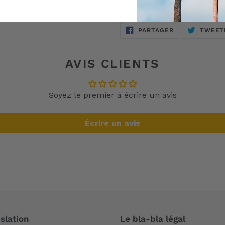
exclusif CRISPI®
PARTAGER
PARTAGER
TWEET
SUR
FACEBOOK
AVIS CLIENTS
Soyez le premier à écrire un avis
Écrire un avis
slation
Le bla-bla légal