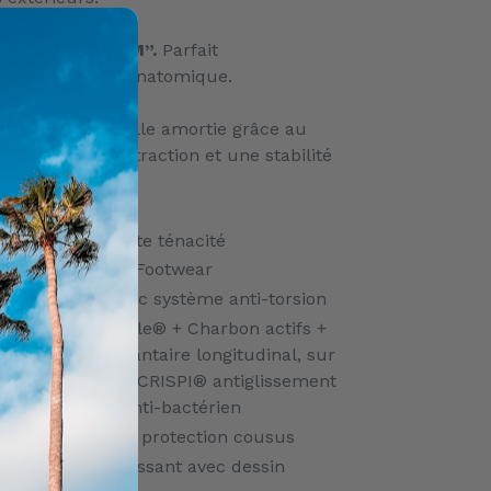
TENING SYSTEM”.
Parfait
 du pied, tenue anatomique.
MENT.
La semelle amortie grâce au
ip permet une traction et une stabilité
s de terrains.
te) tissu a haute ténacité
rmance Comfort Footwear
différenciée avec système anti-torsion
ovible:
Cambrelle® + Charbon actifs +
’effort sur arc plantaire longitudinal, sur
e. Dessin spécial CRISPI® antiglissement
avec propriété anti-bactérien
ointe et talon de protection cousus
ercalaire amortissant avec dessin