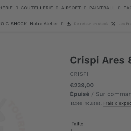
HERIE
COUTELLERIE
AIRSOFT
PAINTBALL
TA
IO G-SHOCK
Notre Atelier
De retour en stock
Les Pr
Crispi Ares
DISTRIBUTEUR
CRISPI
Prix
€239,00
normal
Épuisé
/ Sur comma
Taxes incluses.
Frais d'expéd
Taille