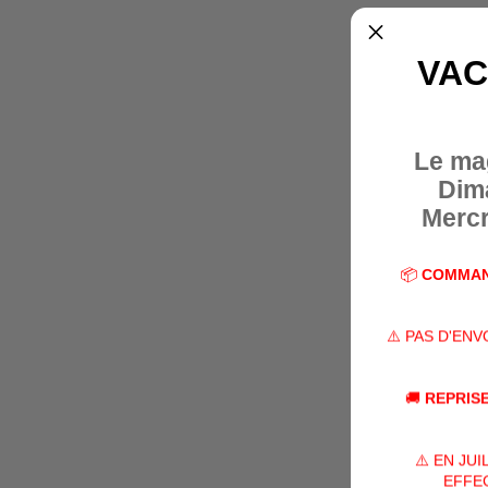
VAC
Le ma
Dim
Mercr
📦
COMMAN
⚠️ PAS D'EN
🚚
REPRISE
⚠️ EN JU
EFFEC