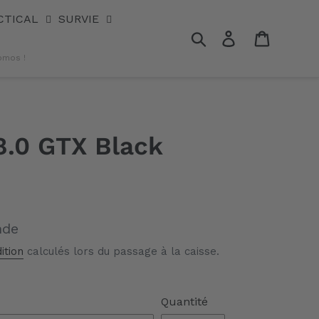
CTICAL
SURVIE
Rechercher
Se connecter
Panier
omos !
 8.0 GTX Black
nde
ition
calculés lors du passage à la caisse.
Quantité