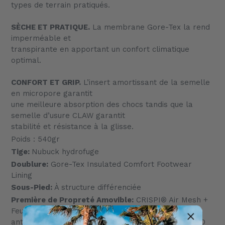
types de terrain pratiqués.
SÈCHE ET PRATIQUE.
La membrane Gore-Tex la rend
imperméable et
transpirante en apportant un confort climatique
optimal.
CONFORT ET GRIP.
L’insert amortissant de la semelle
en micropore garantit
une meilleure absorption des chocs tandis que la
semelle d’usure CLAW garantit
stabilité et résistance à la glisse.
Poids : 540gr
Tige:
Nubuck hydrofuge
Doublure:
Gore-Tex Insulated Comfort Footwear
Lining
Sous-Pied:
À structure différenciée
Première de Propreté Amovible:
CRISPI® Air Mesh +
Feutre + Charbon Actif. Confort optimal et action
antitranspiration grâce à la construction CRISPI® 3D