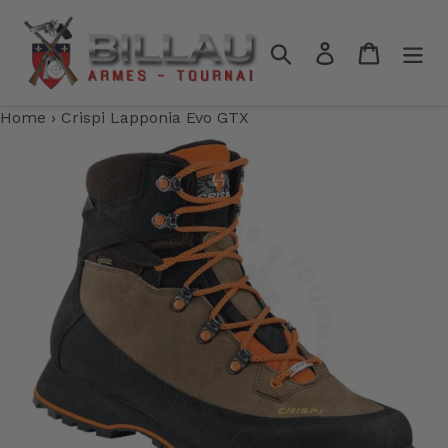
Passer
au
Rechercher
Se connecter
Panier
contenu
Home
›
Crispi Lapponia Evo GTX