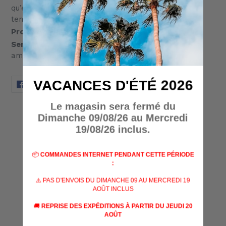
qu’éloigne l’humidité en gardant le pied sec tout le
temps
Protection:
Bord de protection en caoutchouc
Semelle:
CRISPI CLAW avec semelle intercalaire
amortissante en micropore
VACANCES D'ÉTÉ 2026
PARTAGER
TWEETER
ÉPINGLER
PARTAGER
TWEETER
ÉPINGLER
SUR
SUR
SUR
FACEBOOK
TWITTER
PINTEREST
Le magasin sera fermé du
AVIS CLIENTS
Dimanche 09/08/26 au Mercredi
19/08/26 inclus.
Soyez le premier à écrire un avis
📦
COMMANDES INTERNET PENDANT CETTE PÉRIODE
:
Écrire un avis
⚠️ PAS D'ENVOIS DU DIMANCHE 09 AU MERCREDI 19
AOÛT INCLUS
🚚
REPRISE DES EXPÉDITIONS À PARTIR DU JEUDI 20
AOÛT