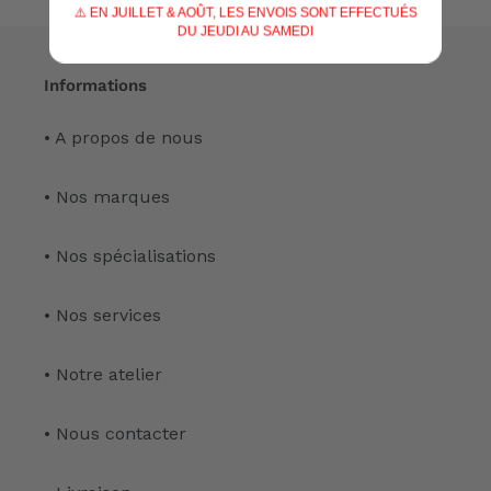
⚠️ EN JUILLET & AOÛT, LES ENVOIS SONT EFFECTUÉS
DU JEUDI AU SAMEDI
Informations
• A propos de nous
• Nos marques
• Nos spécialisations
• Nos services
• Notre atelier
• Nous contacter