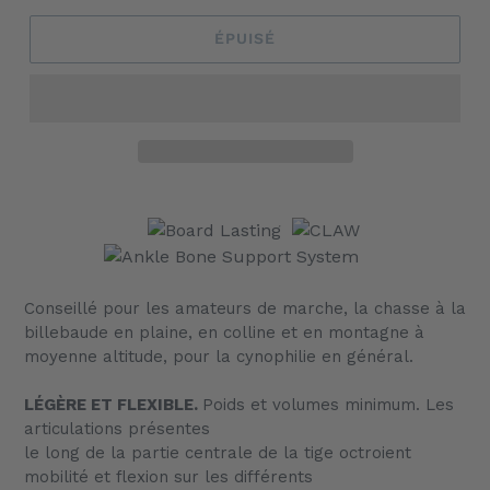
ÉPUISÉ
Ajout
d'un
produit
à
votre
Conseillé pour les amateurs de marche, la chasse à la
panier
billebaude en plaine, en colline et en montagne à
moyenne altitude, pour la cynophilie en général.
LÉGÈRE ET FLEXIBLE.
Poids et volumes minimum. Les
articulations présentes
le long de la partie centrale de la tige octroient
mobilité et flexion sur les différents